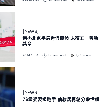
[
NEWS
]
何杰北京半馬造假風波 未獲五一勞動
獎章
2024.05.10
2 mins read
1,715 steps
[
NEWS
]
76歲婆婆級跑手 倫敦馬再創分齡世績