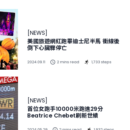
[
NEWS
]
美國旅遊網紅跑畢迪士尼半馬 衝線後
倒下心臟驟停亡
2024.09.11
2 mins read
1,733 steps
[
NEWS
]
首位女跑手10000米跑進29分
Beatrice Chebet刷新世績
2024.05.29
2 mins read
1,932 steps