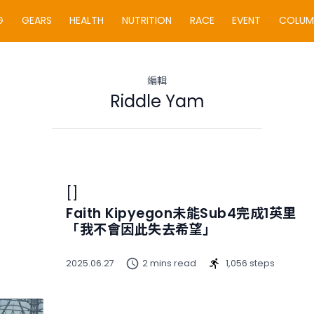
G
GEARS
HEALTH
NUTRITION
RACE
EVENT
COLUM
編輯
Riddle Yam
[]
Faith Kipyegon未能Sub4完成1英里
「我不會因此失去希望」
2025.06.27
2 mins read
1,056 steps