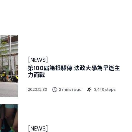
[
NEWS
]
第100屆箱根驛傳 法政大學為早逝主
力而戰
2023.12.30
2 mins read
3,440 steps
[
NEWS
]