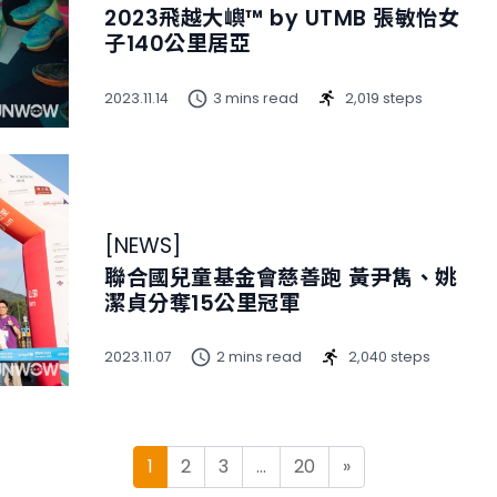
2023飛越大嶼™ by UTMB 張敏怡女
子140公里居亞
2023.11.14
3 mins read
2,019 steps
[
NEWS
]
聯合國兒童基金會慈善跑 黃尹雋、姚
潔貞分奪15公里冠軍
2023.11.07
2 mins read
2,040 steps
Posts navigation
1
2
3
…
20
»