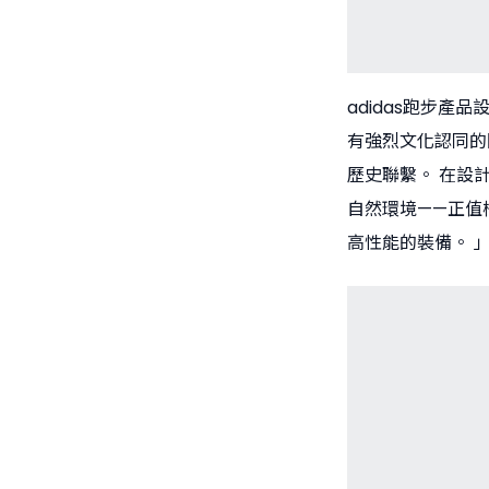
adidas跑步產品設
有強烈文化認同的
歷史聯繫。 在設
自然環境——正值
高性能的裝備。 