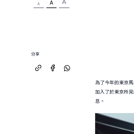
A
A
A
分享
為了今年的東京馬拉松
加入了於東京所見
息。