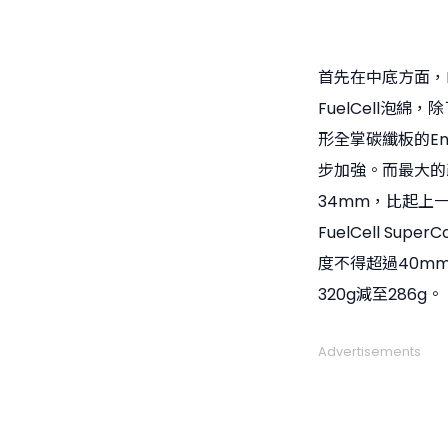
首先在中底方面，Fue
FuelCell泡
形全掌碳纖板的En
步加強。而最大的
34mm，比起上
FuelCell Su
度不得超過40m
320g減至286g。
Advertisements