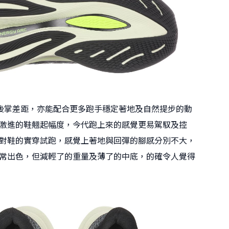
後掌差距，亦能配合更多跑手穩定著地及自然提步的動
激進的鞋翹起幅度，今代跑上來的感覺更易駕馭及控
對鞋的實穿試跑，感覺上著地與回彈的腳感分別不大，
常出色，但減輕了的重量及薄了的中底，的確令人覺得