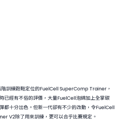
高階訓練跑鞋定位的FuelCell SuperComp Trainer，
已經有不俗的評價，大量FuelCell泡綿加上全掌碳
都十分出色。但新一代卻有不少的改動，令FuelCell
Trainer V2除了用來訓練，更可以合乎比賽規定。