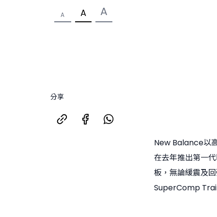
A
A
A
分享
New Balance以
在去年推出第一代時
板，無論緩震及回彈
SuperComp 