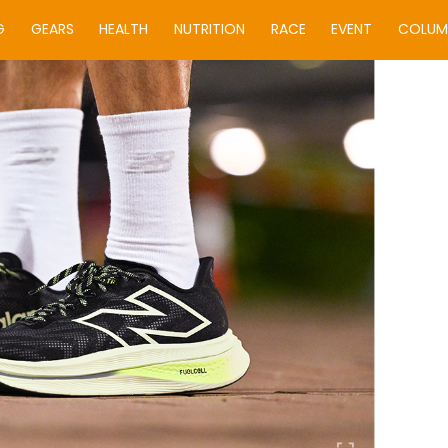
G
GEARS
HEALTH
NUTRITION
RACE
EVENT
COLUM