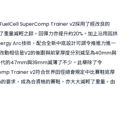
lCell SuperComp Trainer v2採用了經改良的
綿，除了重量減輕之餘，回彈力亦提升約20%。加上沿用孤拱
ergy Arc技術，配合全新中底設計可謂令推進力進一
改動相信是V2的後跟與前掌厚度分別減至為40mm與
一代的47mm與39mm減薄了不少。此舉除了令
perComp Trainer v2符合世界田徑總會規定中比賽鞋底厚
m的要求，成為合資格的賽鞋，亦大大減輕了重量，由