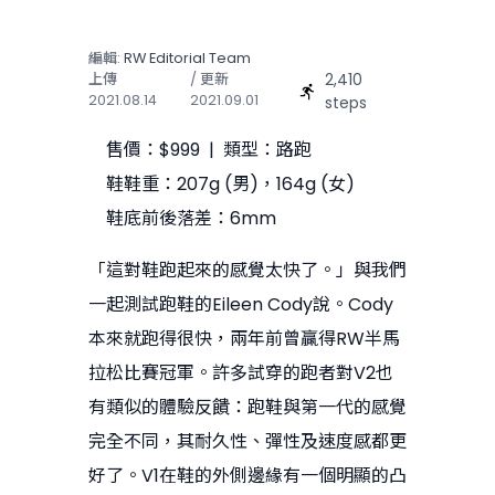
編輯:
RW Editorial Team
2,410
上傳
/ 更新
2021.08.14
2021.09.01
steps
售價：$999 | 類型：路跑
鞋鞋重：207g (男)，164g (女)
鞋底前後落差：6mm
「這對鞋跑起來的感覺太快了。」與我們
一起測試跑鞋的Eileen Cody說。Cody
本來就跑得很快，兩年前曾贏得RW半馬
拉松比賽冠軍。許多試穿的跑者對V2也
有類似的體驗反饋：跑鞋與第一代的感覺
完全不同，其耐久性、彈性及速度感都更
好了。V1在鞋的外側邊緣有一個明顯的凸