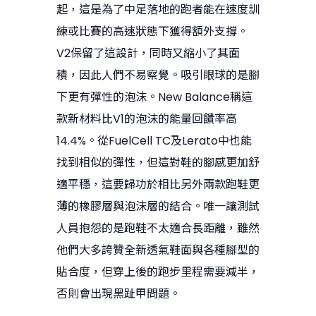
起，這是為了中足落地的跑者能在速度訓
練或比賽的高速狀態下獲得額外支撐。
V2保留了這設計，同時又縮小了其面
積，因此人們不易察覺。吸引眼球的是腳
下更有彈性的泡沫。New Balance稱這
款新材料比V1的泡沫的能量回饋率高
14.4%。從FuelCell TC及Lerato中也能
找到相似的彈性，但這對鞋的腳感更加舒
適平穩，這要歸功於相比另外兩款跑鞋更
薄的橡膠層與泡沫層的結合。唯一讓測試
人員抱怨的是跑鞋不太適合長距離，雖然
他們大多誇贊全新透氣鞋面與各種腳型的
貼合度，但穿上後的跑步里程需要減半，
否則會出現黑趾甲問題。