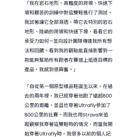
「我在岩石地形、高難度的爬坡、快速下
坡和艱苦的訓練中對這雙鞋進行了測試。
我試著讓它全部濕透，帶它去特別的岩石
地形、陡峭的爬坡和快速下坡，看看它的
承受力如何—並向設計團隊傳達我所有想
法和回饋。看到我的觀點能直接影響到一
款能夠幫助所有跑者在賽道上追逐目標的
產品，我感到很興奮。」
「自從第一個原型樣品鞋誕生以來，在過
去的兩年裡，我已經穿著他跑了遠超800
公里的距離，並且也穿著Ultrafly參加了
800公里的比賽。而我也用Strava來追
蹤觀察我穿著這雙鞋時的情況，而當我開
始穿著Ultrafly時，我很多以前的個人記