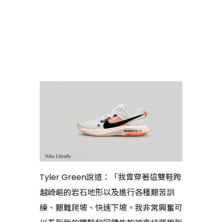
Tyler Green說道：「我曾穿著這雙鞋跨
越崎嶇的岩石地形以及進行各種艱苦訓
練、艱難爬坡、快速下坡。我非常興奮可