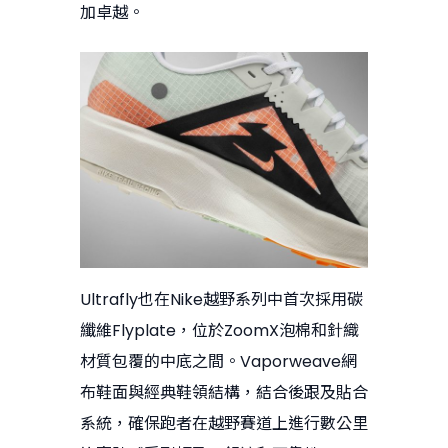
加卓越。
Ultrafly也在Nike越野系列中首次採用碳
纖維Flyplate，位於ZoomX泡棉和針織
材質包覆的中底之間。Vaporweave網
布鞋面與經典鞋領結構，結合後跟及貼合
系統，確保跑者在越野賽道上進行數公里