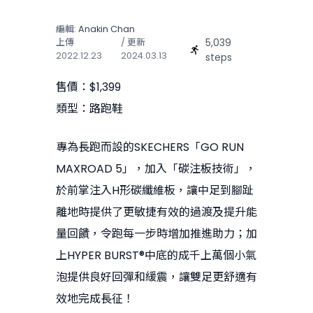
編輯:
Anakin Chan
5,039
上傳
/ 更新
2022.12.23
2024.03.13
steps
售價：$1,399
類型：路跑鞋
專為長跑而設的SKECHERS「GO RUN
MAXROAD 5」，加入「碳注板技術」，
於前掌注入H形碳纖維板，讓中足到腳趾
離地時提供了更敏捷有效的過渡及提升能
量回饋，令跑每一步時增加推進助力；加
上HYPER BURST®中底的成千上萬個小氣
泡提供良好回彈和緩震，讓雙足更舒適有
效地完成長征！