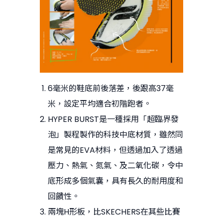
6毫米的鞋底前後落差，後跟高37毫
米，設定平均適合初階跑者。
HYPER BURST是一種採用「超臨界發
泡」製程製作的科技中底材質，雖然同
是常見的EVA材料，但透過加入了透過
壓力、熱氣、氮氣、及二氧化碳，令中
底形成多個氣囊，具有長久的耐用度和
回饋性。
兩塊H形板，比SKECHERS在其些比賽