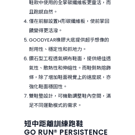
鞋款中使用的全掌碳纖維板更靈活，而
且跑感自然。
僅在前腳設置H形碳纖維板，使前掌回
饋變得更活潑。
GOODYEAR橡膠大底提供超乎想像的
耐用性、穩定性和抓地力。
鑽石型工程透氣網布鞋面，提供絕佳透
氣性、散熱性和伸縮性。而鞋側熱熔飾
條，除了增加鞋面視覺上的速度感，亦
強化鞋面穩固性。
雙鞋墊設計，可機動調整鞋內空間，滿
足不同運動模式的需求。
短中距離訓練跑鞋
GO RUN® PERSISTENCE