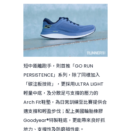
短中距離跑手，則首推「GO RUN
PERSISTENCE」系列，除了同樣加入
「碳注板技術」，更採用ULTRA LIGHT
輕量中底，及分散足弓支撐的壓力的
Arch Fit鞋墊，為日常訓練至比賽提供合
適支撐和輕盈步伐；配上美國輪胎橡膠
Goodyear®特製鞋底，更能帶來良好抓
地力、支撐性及防磨損性能。