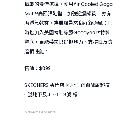
備戰的最佳選擇。使用Air Cooled Goga
Mat™高回彈鞋墊，加強避震緩衝，亦有
助透氣乾爽，為雙腳帶來良好舒適感；同
時也加入美國輪胎橡膠Goodyear®特製
鞋底，更能帶來良好抓地力、支撐性及防
磨損性能。
售價：$899
SKECHERS 專門店 地址：銅鑼灣啟超道
6號地下及4、6、8號1樓
Advertisements