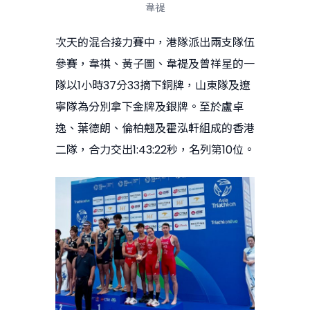
韋禔
次天的混合接力賽中，港隊派出兩支隊伍
參賽，韋祺、黃子圖、韋禔及曾祥星的一
隊以1小時37分33摘下銅牌，山東隊及遼
寧隊為分別拿下金牌及銀牌。至於盧卓
逸、葉德朗、倫柏翹及霍泓軒組成的香港
二隊，合力交出1:43:22秒，名列第10位。