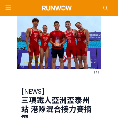
1 / 1
[
NEWS
]
三項鐵人亞洲盃泰州
站 港隊混合接力賽摘