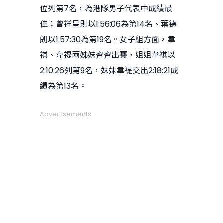
位列第7名，為港隊男子代表中成績最
佳；曾祥星則以1:56:06為第14名、葉德
朗以1:57:30為第19名。女子組方面，韋
祺、韋禔兩姊妹齊齊出賽，姐姐韋祺以
2:10:26列第9名，妹妹韋禔交出2:18:21成
績為第13名。
Advertisements