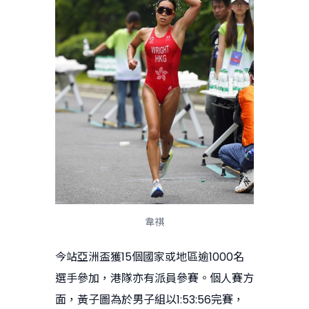
韋祺
今站亞洲盃獲15個國家或地區逾1000名
選手參加，港隊亦有派員參賽。個人賽方
面，黃子圖為於男子組以1:53:56完賽，