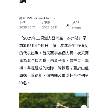
銅
編輯:
RW Editorial Team
1,685
上傳
/ 更新
2025.06.17
2025.06.17
steps
「2025年三項鐵人亞洲盃－泰州站」早
前於6月14至15日上演，港隊派出11男5女
的代表出戰。首天賽事為個人賽，次天賽
事為混合接力賽。由黃子圖、曾祥星、韋
祺、韋禔組成的港隊一隊摘銅；至於由盧
卓逸、葉德朗、倫柏翹及霍泓軒則位列第
10名。