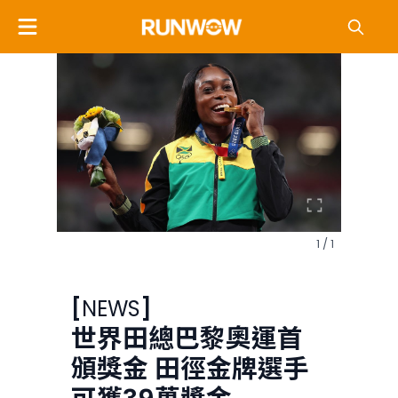
1 / 1
[
NEWS
]
世界田總巴黎奧運首
頒獎金 田徑金牌選手