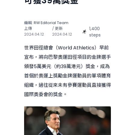
可獲39萬獎金
編輯:
RW Editorial Team
1,400
上傳
/ 更新
2024.04.12
2024.04.12
steps
世界田徑總會（World Athletics）早前
宣布，將向巴黎奧運田徑項目的金牌選手
頒發5萬美元（約39萬港元）獎金，成為
首個於奧運上獎勵金牌運動員的單項體育
組織，過往從來未有參賽運動員直接獲得
國際奧委會的獎金。