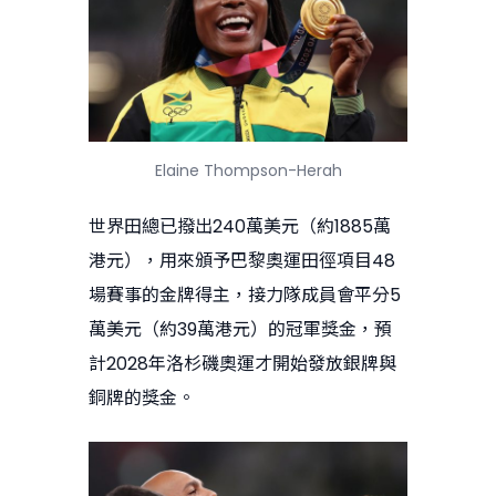
Elaine Thompson-Herah
世界田總已撥出240萬美元（約1885萬
港元），用來頒予巴黎奧運田徑項目48
場賽事的金牌得主，接力隊成員會平分5
萬美元（約39萬港元）的冠軍獎金，預
計2028年洛杉磯奧運才開始發放銀牌與
銅牌的獎金。