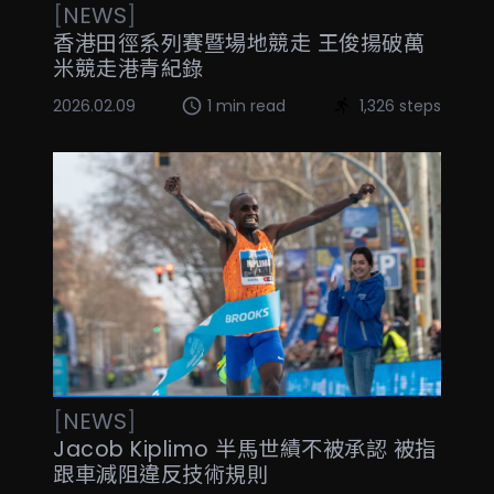
[
NEWS
]
香港田徑系列賽暨場地競走 王俊揚破萬
米競走港青紀錄
2026.02.09
1 min read
1,326 steps
[
NEWS
]
Jacob Kiplimo 半馬世績不被承認 被指
跟車減阻違反技術規則