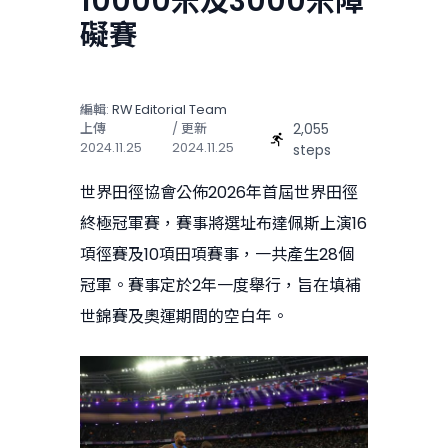
10000米及3000米障
礙賽
編輯:
RW Editorial Team
2,055
上傳
/ 更新
2024.11.25
2024.11.25
steps
世界田徑協會公佈2026年首屆世界田徑
終極冠軍賽，賽事將選址布達佩斯上演16
項徑賽及10項田項賽事，一共產生28個
冠軍。賽事定於2年一度舉行，旨在填補
世錦賽及奧運期間的空白年。