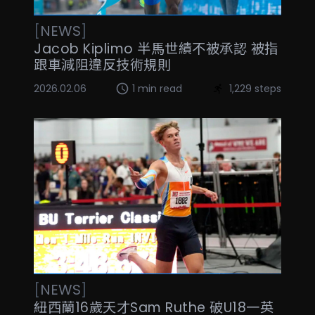
[
NEWS
]
Jacob Kiplimo 半馬世績不被承認 被指
跟車減阻違反技術規則
2026.02.06
1 min read
1,229 steps
[
NEWS
]
紐西蘭16歲天才Sam Ruthe 破U18一英