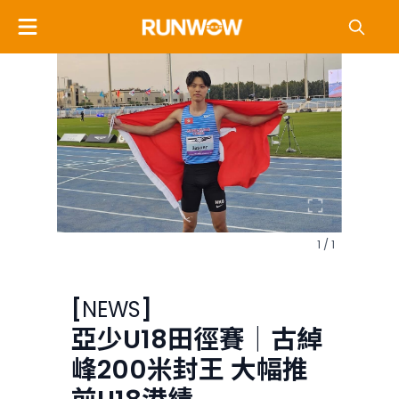
1 / 1
[
NEWS
]
亞少U18田徑賽｜古綽
峰200米封王 大幅推