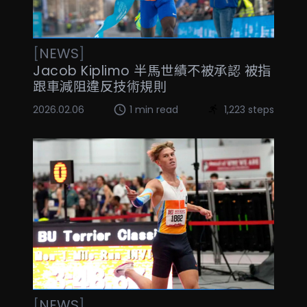
[
NEWS
]
Jacob Kiplimo 半馬世績不被承認 被指
跟車減阻違反技術規則
2026.02.06
1 min read
1,223 steps
[
NEWS
]