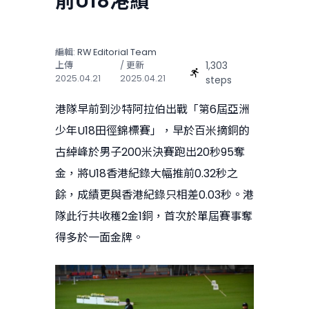
前U18港績
編輯:
RW Editorial Team
1,303
上傳
/ 更新
2025.04.21
2025.04.21
steps
港隊早前到沙特阿拉伯出戰「第6屆亞洲
少年U18田徑錦標賽」，早於百米摘銅的
古綽峰於男子200米決賽跑出20秒95奪
金，將U18香港紀錄大幅推前0.32秒之
餘，成績更與香港紀錄只相差0.03秒。港
隊此行共收穫2金1銅，首次於單屆賽事奪
得多於一面金牌。