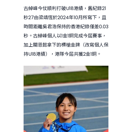
古綽峰今仗順利打破U18港績，舊紀錄21
秒27由梁靖恆於2024年10月所寫下，且
時間距離吳君浩保持的香港紀錄僅差0.03
秒。古綽峰個人以1金1銅完成今屆賽事，
加上關恩懿拿下的標槍金牌（改寫個人保
持U18港績），港隊今屆共獲2金1銅。