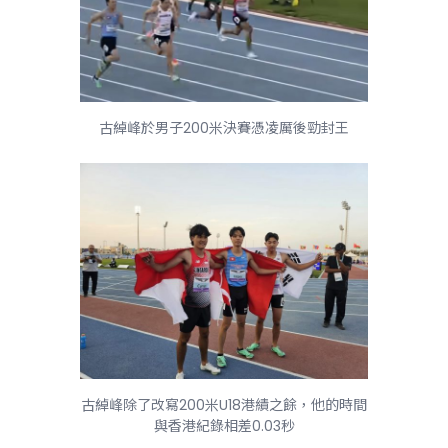
古綽峰於男子200米決賽憑凌厲後勁封王
古綽峰除了改寫200米U18港績之餘，他的時間
與香港紀錄相差0.03秒