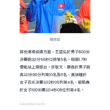
關恩懿
其他港將成績方面，王諾弘於男子800米
決賽跑出1分55秒12排第5名，相距1.7秒
便能站上頒獎台。許智文、康逸於男子跳
高以1米90分列第10名及11名、黃詠瞳於
女子百米決賽以12秒05列第4名、鄔凱堯
於女子100米欄以14秒08位列第4名。
Advertisements