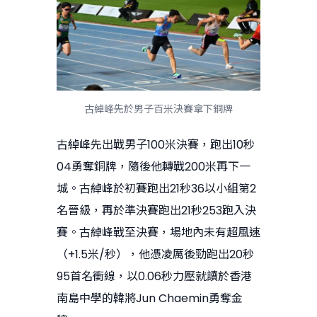
古綽峰先於男子百米決賽拿下銅牌
古綽峰先出戰男子100米決賽，跑出10秒
04勇奪銅牌，隨後他轉戰200米再下一
城。古綽峰於初賽跑出21秒36以小組第2
名晉級，再於準決賽跑出21秒253跑入決
賽。古綽峰戰至決賽，場地內未有超風速
（+1.5米/秒），他憑凌厲後勁跑出20秒
95首名衝線，以0.06秒力壓就讀於香港
南島中學的韓將Jun Chaemin勇奪金