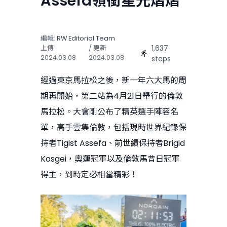
Assefa領銜星光熠熠
編輯:
RW Editorial Team
1,637
上傳
/ 更新
2024.03.08
2024.03.08
steps
經過東京馬拉松之後，新一年六大馬的周
期再開始，第二站為4月21日舉行的倫敦
馬拉松。大會剛公布了精英選手陣容名
單，高手雲集倫敦，包括現時世界紀錄保
持者Tigist Assefa、前世績保持者Brigid
Kosgei，奧運冠軍以及倫敦馬昔日冠軍
得主，到時定必相當精彩！