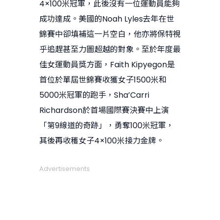
4×100米冠軍，此後沒有一位運動員能夠
成功達成。美國的Noah Lyles去年在世
錦賽中卻填補這一片空白，他亦將保特視
乎追趕甚至力圖超越的對象。至於年度最
佳女運動員獎方面，Faith Kipyegon是
首位於單屆世錦賽收獲女子1500米和
5000米冠軍的跑手，Sha’Carri
Richardson於首場國際賽決賽中上演
「第9線道的奇跡」，勇奪100米冠軍，
其後再收穫女子4×100米接力金牌。
Advertisements