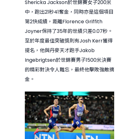
Shericka Jackson於世錦賽女子200米
中，跑出21秒41奪金，同時亦是這個項目
第2快成績，距離Florence Griffith
Joyner保持了35年的世績只差0.07秒。
至於年度最佳突破獎則有Josh Kerr獲得
提名，他與丹麥天才跑手Jakob
Ingebrigtsen於世錦賽男子1500米決賽
的精彩對決令人難忘，最終他擊敗強敵摘
金。