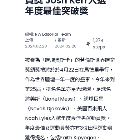
員獎 Josh Kerr入選
年度最佳突破獎
編輯:
RW Editorial Team
1,374
上傳
/ 更新
2024.02.28
2024.02.28
steps
被譽為「體壇奧斯卡」的勞倫斯世界體育
獎頒獎禮將於於4月22日在馬德里舉行，
作為世界體壇一年一度的盛事。今年來到
第25屆，提名名單亦星光熠熠，足球名
將美斯（Lionel Messi）、網球巨星
（Novak Djokovic）、美國百米飛人
Noah Lyles入選年度最佳男運動員獎。
年度最佳女運動員獎亦有3位田徑運動員
獲得提名，包括Faith Kipyegon、