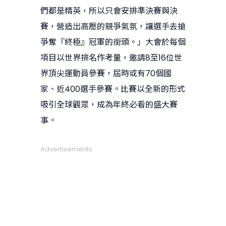
們都是精英，所以只會安排準決賽與決
賽，營造出高壓的競爭氣氛，讓選手去搶
爭奪『終極』冠軍的銜頭。」大會於每個
項目以世界排名作考量，邀請8至16位世
界頂尖運動員參賽，屆時或有70個國
家、近400選手參賽。比賽以全新的形式
吸引全球觀眾，成為年終必看的盛大賽
事。
Advertisements