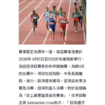
賽事暫定為兩年一度，首屆賽事落實於
2026年 9月11日至13日於布達佩斯舉行，
為田徑項目賽季的年終壓軸賽。為期3天
的比賽中，項目包括短跑、中及長距離
跑、接力、跳項還有擲項，徑項設有準決
賽及決賽，田項則直入決賽。對於這個稱
為「史上最豐富獎金的賽事」，世界田聯
主席 Sebastian Coe表示：「 因為選手