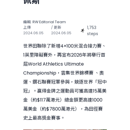
佩斯
編輯:
RW Editorial Team
1,753
上傳
/ 更新
2024.06.05
2024.06.05
steps
世界田聯除了新增4×100米混合接力賽、
1英里障礙賽外，再宣布2026年將舉行首
屆World Athletics Ultimate
Championship，雲集世界錦標賽 、奧
運、鑽石聯賽冠軍參與，競逐世界「冠中
冠」。贏得金牌之運動員可獲高達15萬美
金（約$117萬港元）總金額更高達1000
萬美金（約$7800萬港元），為田徑賽
史上最高獎金賽事。