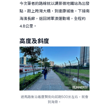
今次筆者的路線就以調景嶺地鐵站為出發
點，跑上跨灣大橋，到達康城後，下接南
海濱長廊，返回將軍澳運動場，全程約
4.8公里。
高度及斜度
過馬路後沿着唐賢街向前跑500米左右，就會
到海旁。