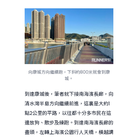
向康城方向繼續跑，下斜約800米就會到康
城。
到達康城後，筆者就下接南海濱長廊，向
清水灣半島方向繼續前進，這裏是大約1
點2公里的平路，以往都十分多市民在這
邊放狗、散步及練跑。到達南海濱長廊的
盡頭，左轉上海濱公園行人天橋，橫越調