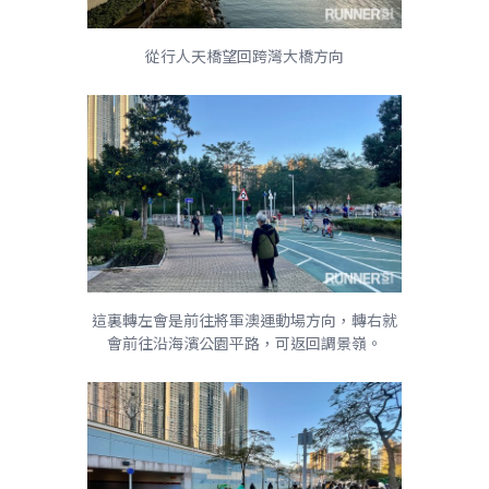
從行人天橋望回跨灣大橋方向
這裏轉左會是前往將軍澳運動場方向，轉右就
會前往沿海濱公園平路，可返回調景嶺。