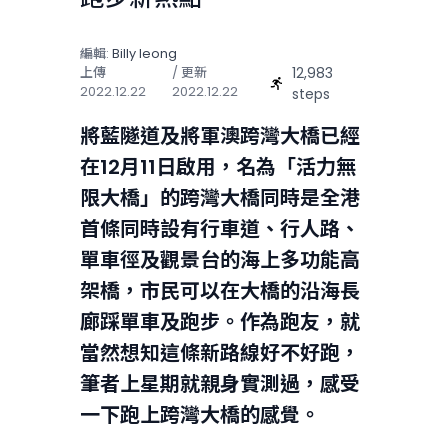
編輯:
Billy Ieong
12,983
上傳
/ 更新
2022.12.22
2022.12.22
steps
將藍隧道及將軍澳跨灣大橋已經
在12月11日啟用，名為「活力無
限大橋」的跨灣大橋
同時
是全港
首條同時設有行車道、行人路、
單車徑及觀景台的海上多功能高
架橋，市民可以在大橋的沿海長
廊踩單車及跑步。作為跑友，就
當然想知這條新路線好不好跑，
筆者上星期就親身實測過，感受
一下跑上跨灣大橋的感覺。