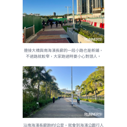
連接大橋與南海濱長廊的一段小路也是新鋪，
不過路就較窄，大家跑過時要小心對頭人。
沿南海濱長廊跑約1公里，就會到海濱公園行人