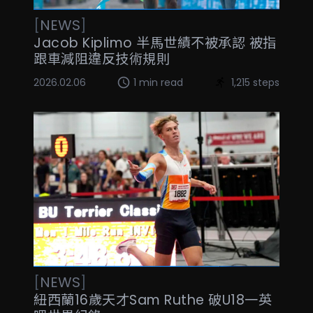
[
NEWS
]
Jacob Kiplimo 半馬世績不被承認 被指
跟車減阻違反技術規則
2026.02.06
1 min read
1,215 steps
[
NEWS
]
紐西蘭16歲天才Sam Ruthe 破U18一英