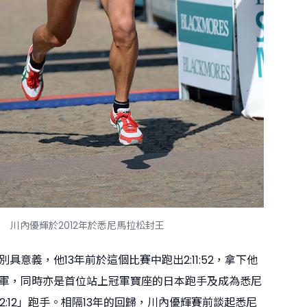
川內優輝於2012年於悉尼馬拉松封王
具意義，他13年前於這個比賽中跑出2:11:52，拿下他
軍，同時亦是首位站上冠軍寶座的日本跑手及成為悉尼
 2:12」跑手。相隔13年的回歸，川內優輝賽前談起悉尼