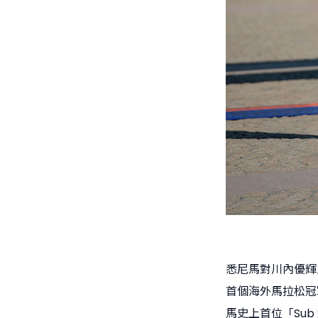
悉尼馬對川內優輝別
首個海外馬拉松冠
馬史上首位「Sub