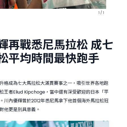
1 / 1
輝再戰悉尼馬拉松 成七
松平均時間最快跑手
升格成為七大馬拉松大滿貫賽事之一，吸引世界各地跑
王者Eliud Kipchoge，當中還有深受歡迎的日本「平
。川內優輝曾於2012年悉尼馬拿下他首個海外馬拉松冠
對他更是別具意義。