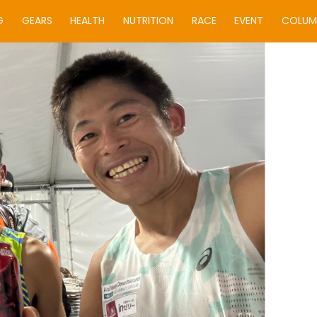
G
GEARS
HEALTH
NUTRITION
RACE
EVENT
COLUM