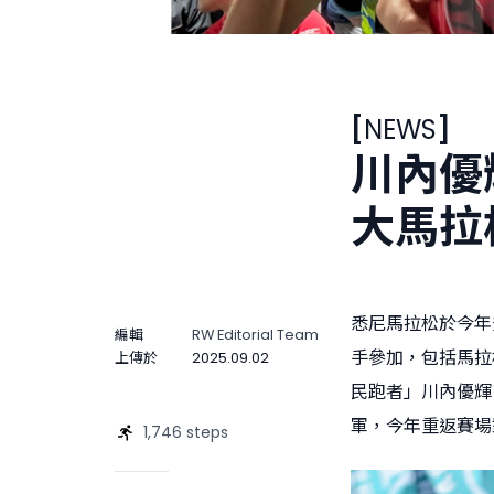
[
NEWS
]
川內優
大馬拉
悉尼馬拉松於今年
編輯
RW Editorial Team
手參加，包括馬拉松
上傳於
2025.09.02
民跑者」川內優輝
軍，今年重返賽場
1,746 steps