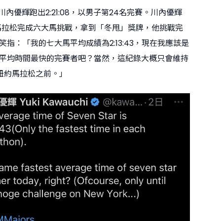
川內優輝跑出2:21:08，以男子第24名完賽。川內優輝
敦馬拉松完成六大馬挑戰，拿到「冬甩」獎牌，他挑戰完
指：「我的七大馬平均成績為2:13:43，現在我應該是
平均時間最快的完賽者吧？當然，這紀錄大概只會維持
挑戰紐約馬拉松之前。」