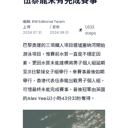
伍泰龍未有完成賽事
編輯:
RW Editorial Team
1,633
上傳
/ 更新
2024.07.31
2024.08.01
steps
巴黎奧運的三項鐵人項目選墟塞納河開始
游泳項目，惟賽前水質一直是不穩定因
素，更因水質未能達標將男子個人組延期
至31日緊接女子組舉行。幸賽事最後如期
舉行，香港代表伍泰龍出戰男子個人組，
可惜最終未能完成賽事，最後冠軍由英國
的Alex Yee以1小時43分33秒奪得。