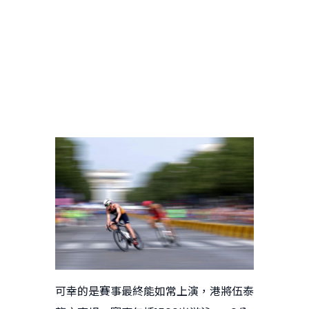
可幸的是賽事最終能如常上演，港將伍泰