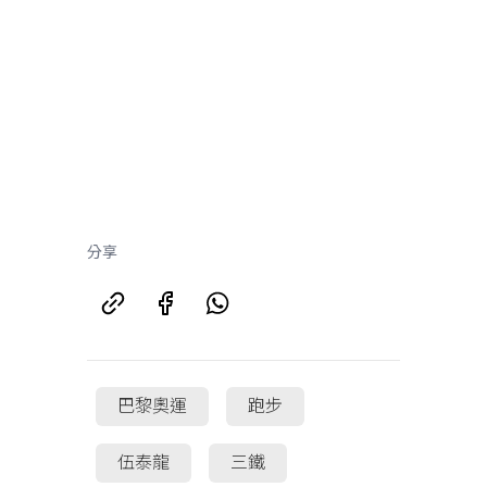
分享
巴黎奧運
跑步
伍泰龍
三鐵