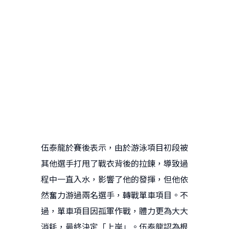
伍泰龍於賽後表示，由於游泳項目初段被
其他選手打甩了戰衣背後的拉鍊，導致過
程中一直入水，影響了他的發揮，但他依
然奮力游過兩名選手，轉戰單車項目。不
過，單車項目因孤軍作戰，體力更為大大
消耗，最終決定「上岸」。伍泰龍認為根