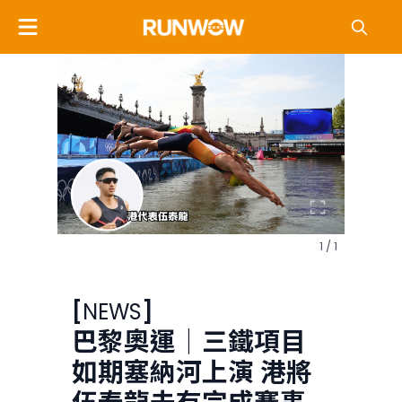
1 / 1
[
NEWS
]
巴黎奧運｜三鐵項目
如期塞納河上演 港將