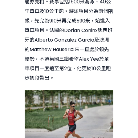
龍亦亮相。賽事包括1500米游泳、40公
里單車及10公里跑。游泳項目分為兩個階
級，先完為910米再完成590米，始進入
單車項目。法國的Dorian Coninx與西班
牙的Alberto Gonzalez Garcia及澳洲
的Matthew Hauser本來一直處於領先
優勢，不過英國三鐵希望Alex Yee於單
車項目一度追至第2位，他更於10公里跑
步初段帶出。