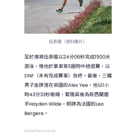
伍泰龍（資料圖片）
至於港將伍泰龍以24分06秒完成1500米
游泳，惟他於單車第5圈時中途退賽，以
DNF（未有完成賽事）告終。最後，三鐵
男子金牌落在英國的Alex Yee，他以1小
時43分33秒衝線，緊隨其後為新西蘭選
手Hayden Wilde，銅牌為法國的Leo
Bergere。
Advertisements