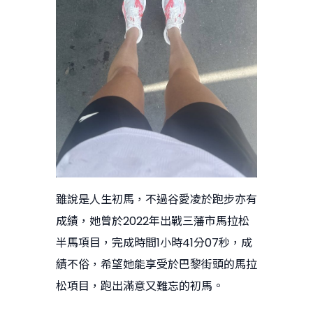
雖說是人生初馬，不過谷愛凌於跑步亦有
成績，她曾於2022年出戰三藩市馬拉松
半馬項目，完成時間1小時41分07秒，成
績不俗，希望她能享受於巴黎街頭的馬拉
松項目，跑出滿意又難忘的初馬。