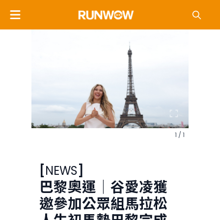
1 / 1
[
NEWS
]
巴黎奧運｜谷愛凌獲
邀參加公眾組馬拉松