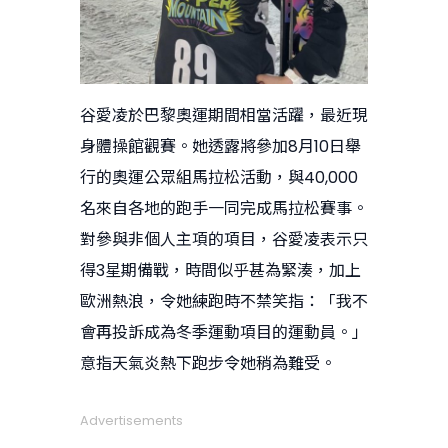
谷愛凌於巴黎奧運期間相當活躍，最近現
身體操館觀賽。她透露將參加8月10日舉
行的奧運公眾組馬拉松活動，與40,000
名來自各地的跑手一同完成馬拉松賽事。
對參與非個人主項的項目，谷愛凌表示只
得3星期備戰，時間似乎甚為緊湊，加上
歐洲熱浪，令她練跑時不禁笑指：「我不
會再投訴成為冬季運動項目的運動員。」
意指天氣炎熱下跑步令她稍為難受。
Advertisements