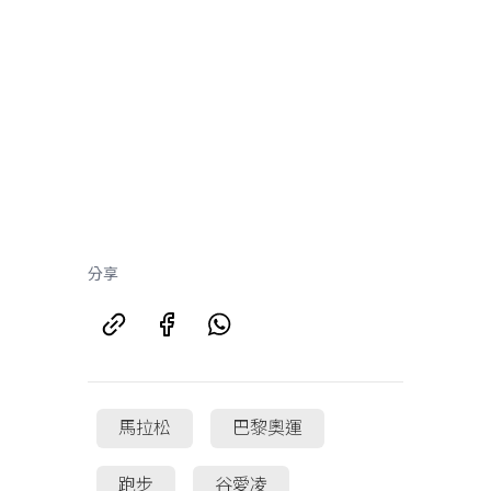
分享
馬拉松
巴黎奧運
跑步
谷愛凌