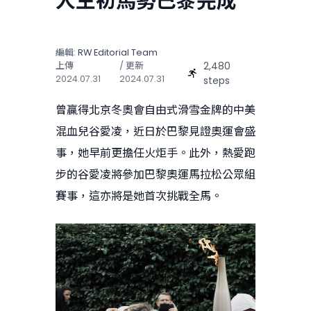
人生初馬勢巴黎完成
編輯:
RW Editorial Team
2,480
上傳
/ 更新
2024.07.31
2024.07.31
steps
曾贏得北京冬奧會自由式滑雪金牌的中美
混血兒谷愛凌，近日於巴黎見證奧運會盛
事，她早前更擔任火炬手。此外，熱愛跑
步的谷愛凌將參加巴黎奧運馬拉松公眾組
賽事，這亦將是她首次挑戰全馬。