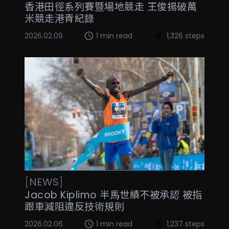
香港田徑系列賽暨場地競走 王俊揚破萬
米競走港青紀錄
2026.02.09
1 min read
1,326 steps
[
NEWS
]
Jacob Kiplimo 半馬世績不被承認 被指
跟車減阻違反技術規則
2026.02.06
1 min read
1,237 steps