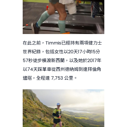
在此之前，Timmis已經持有兩項健力士
世界紀錄，包括女性以20天17小時15分
57秒徒步橫渡新西蘭，以及她於2017年
以74天踩單車從西州德納姆到達拜倫角
燼塔，全程達 7,753 公里。