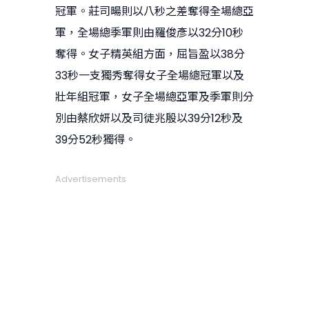
冠軍。莊司暘則以八秒之差奪得全場總亞
軍，全場總季軍則由羅俊彥以32分10秒
奪得。女子精英組方面，屈旨盈以38分
33秒一支獨秀奪得女子全場總冠軍以及
壯年組冠軍，女子全場總亞軍及季軍則分
別由蔡欣妍以及司徒兆殷以39分12秒及
39分52秒獨得。
Advertisements