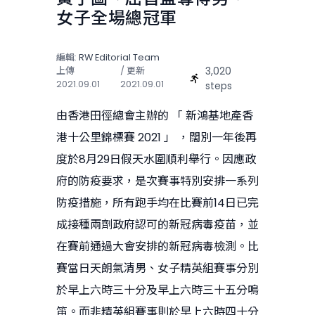
女子全場總冠軍
編輯:
RW Editorial Team
3,020
上傳
/ 更新
2021.09.01
2021.09.01
steps
由香港田徑總會主辦的 「 新鴻基地產香
港十公里錦標賽 2021 」 ，闊別一年後再
度於8月29日假天水圍順利舉行。因應政
府的防疫要求，是次賽事特別安排一系列
防疫措施，所有跑手均在比賽前14日已完
成接種兩劑政府認可的新冠病毒疫苗，並
在賽前通過大會安排的新冠病毒檢測。比
賽當日天朗氣清男、女子精英組賽事分別
於早上六時三十分及早上六時三十五分鳴
笛。而非精英組賽事則於早上六時四十分