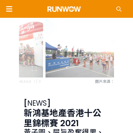
AA
1 / 3
圖片來源：HKAAA
2 / 3
黃子圖、
[
NEWS
]
新鴻基地產香港十公
里錦標賽 2021
黃子圖、屈旨盈奪得男、