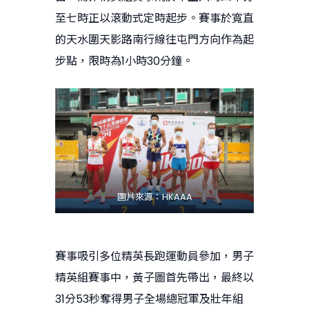
至七時正以滾動式定時起步。賽事於寬直
的天水圍天影路南行線往屯門方向作為起
步點，限時為1小時30分鐘。
圖片來源：HKAAA
賽事吸引多位精英長跑運動員參加，男子
精英組賽事中，黃子圖首先帶出，最終以
31分53秒奪得男子全場總冠軍及壯年組