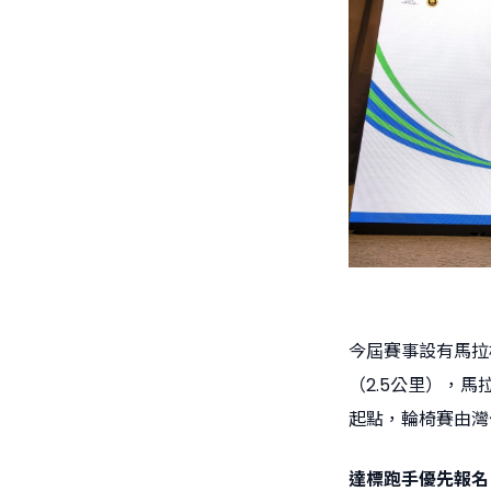
今屆賽事設有馬拉
（2.5公里），
起點，輪椅賽由灣
達標跑手優先報名