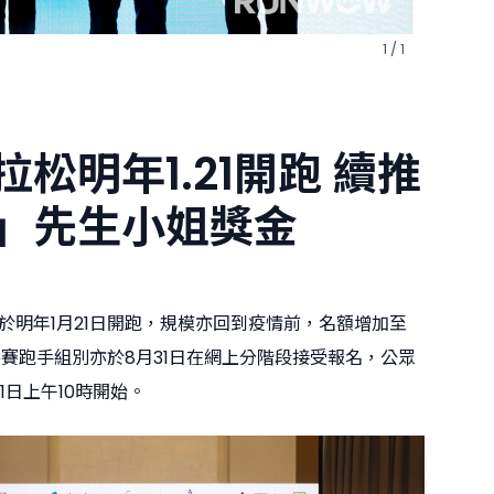
1 / 1
松明年1.21開跑 續推
」先生小姐獎金
於明年1月21日開跑，規模亦回到疫情前，名額增加至
個參賽跑手組別亦於8月31日在網上分階段接受報名，公眾
1日上午10時開始。