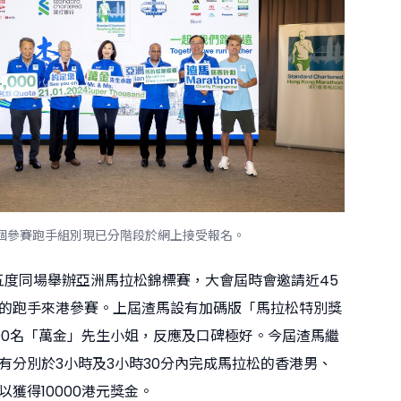
個參賽跑手組別現已分階段於網上接受報名。
第五度同場舉辦亞洲馬拉松錦標賽，大會屆時會邀請近45
的跑手來港參賽。上屆渣馬設有加碼版「馬拉松特別獎
00名「萬金」先生小姐，反應及口碑極好。今屆渣馬繼
有分別於3小時及3小時30分內完成馬拉松的香港男、
獲得10000港元獎金。