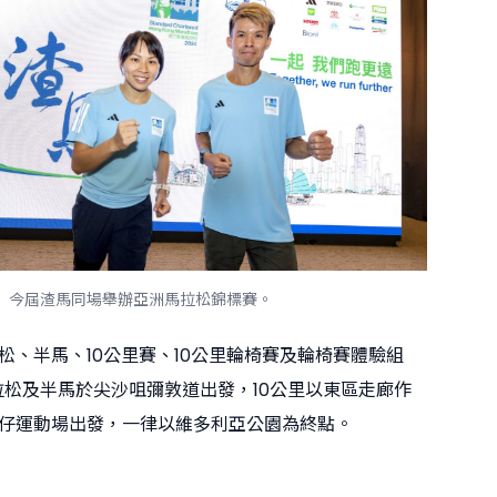
今屆渣馬同場舉辦亞洲馬拉松錦標賽。
松、半馬、10公里賽、10公里輪椅賽及輪椅賽體驗組
馬拉松及半馬於尖沙咀彌敦道出發，10公里以東區走廊作
仔運動場出發，一律以維多利亞公園為終點。