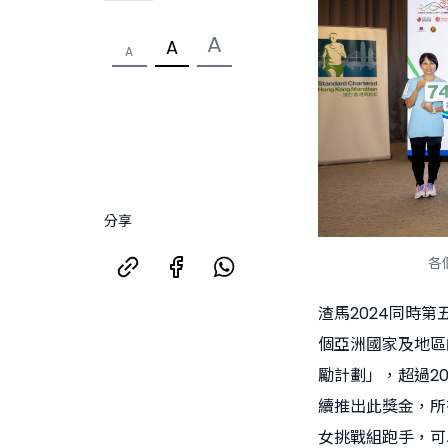
A
A
A
分享
各
渣馬2024同時
個亞洲國家及地區
勵計劃」，超過2
續推出此獎金，所
女挑戰組跑手，可以