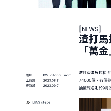
[
NEWS
]
渣打馬拉
「萬金
渣打香港馬拉松將
編輯
RW Editorial Team
74000個，各
上傳於
2023.08.31
更新於
2023.09.01
抽籤報名則於9月2
1,953 steps