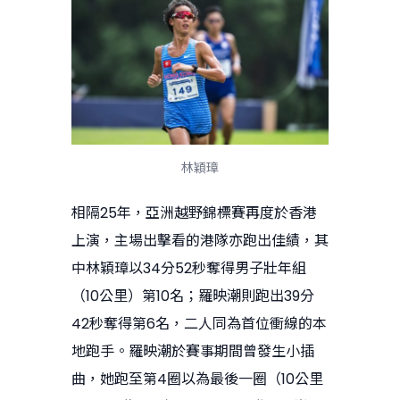
林穎璋
相隔25年，亞洲越野錦標賽再度於香港
上演，主場出擊看的港隊亦跑出佳績，其
中林穎璋以34分52秒奪得男子壯年組
（10公里）第10名；羅映潮則跑出39分
42秒奪得第6名，二人同為首位衝線的本
地跑手。羅映潮於賽事期間曾發生小插
曲，她跑至第4圈以為最後一圈（10公里