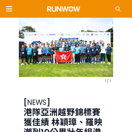
1 / 1
[
NEWS
]
港隊亞洲越野錦標賽
獲佳績 林穎璋、羅映