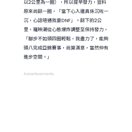
以2公里為一圈），所以提早發力，豈料
原來尚餘一圈，「當下心入邊真係沉咗一
沉，心諗唔通我要DNF」。餘下的2公
里，羅映潮從心態爆炸調整至保持發力，
「腳步不如頭四圈輕鬆，我盡力了，能夠
頭八完成亞錦賽事，尚算滿意，當然仲有
進步空間。」
Advertisements