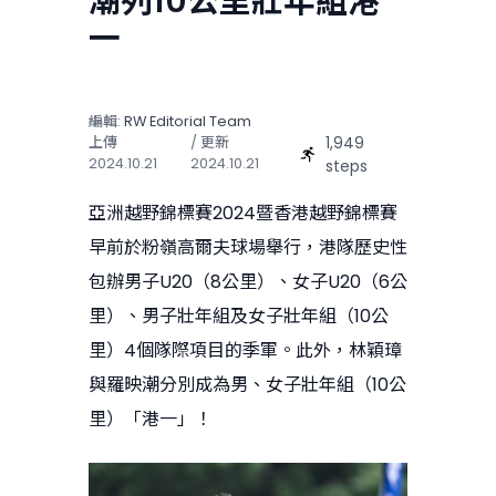
潮列10公里壯年組港
一
編輯:
RW Editorial Team
1,949
上傳
/ 更新
2024.10.21
2024.10.21
steps
亞洲越野錦標賽2024暨香港越野錦標賽
早前於粉嶺高爾夫球場舉行，港隊歷史性
包辦男子U20（8公里）、女子U20（6公
里）、男子壯年組及女子壯年組（10公
里）4個隊際項目的季軍。此外，林穎璋
與羅映潮分別成為男、女子壯年組（10公
里）「港一」！