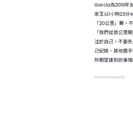
Garcia為20
家玉以1小時23分4
「20公里」賽。
「我們從首公里開
注於自己，不要失
己紀錄，其他選手
所期望達到的事情
Advertisements