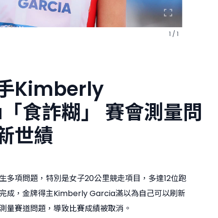
1 / 1
Kimberly
ia「食詐糊」 賽會測量問
新世績
生多項問題，特別是女子20公里競走項目，多達12位跑
成，金牌得主Kimberly Garcia滿以為自己可以刷新
測量賽道問題，導致比賽成績被取消。