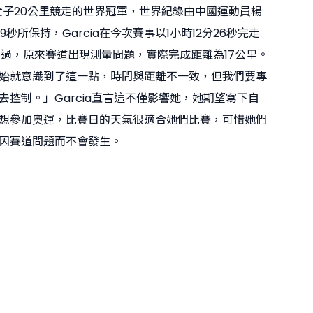
19年女子20公里競走的世界冠軍，世界紀錄由中國運動員楊
9秒所保持，Garcia在今次賽事以1小時12分26秒完走
不過，原來賽道出現測量問題，實際完成距離為17公里。
始就意識到了這一點，時間與距離不一致，但我們要專
去控制。」Garcia直言這不僅影響她，她期望寫下自
想參加奧運，比賽日的天氣很適合她們比賽，可惜她們
因賽道問題而不會發生。