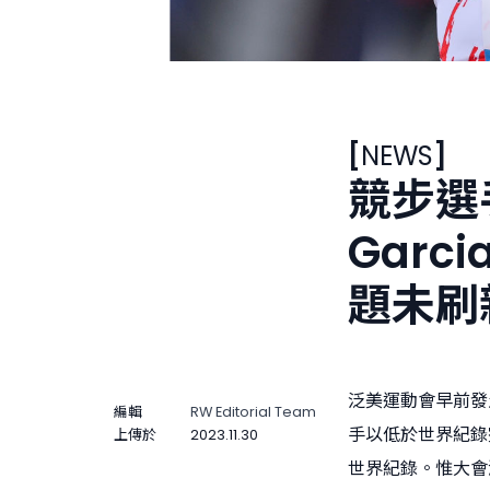
[
NEWS
]
競步選手
Garc
題未刷
泛美運動會早前發
編輯
RW Editorial Team
手以低於世界紀錄完
上傳於
2023.11.30
世界紀錄。惟大會