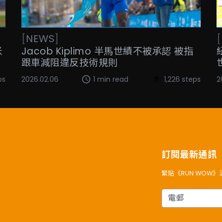
[
NEWS
]
[
米
Jacob Kiplimo 半馬世績不被承認 被指
跟車減阻違反技術規則
ps
2026.02.06
1 min read
1,226 steps
2
訂閱最新通訊
緊貼《RUN WOW
電郵