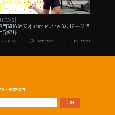
NEWS
]
紐西蘭16歲天才Sam Ruthe 破U18一英哩
世界紀錄
026.02.04
1 min read
808 steps
》活動、新聞及資訊
訂閱