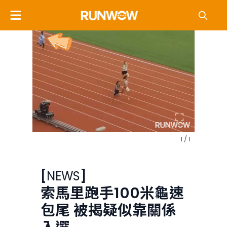
1 / 1
[
NEWS
]
索馬里跑手100米龜速
包尾 被揭疑似靠關係