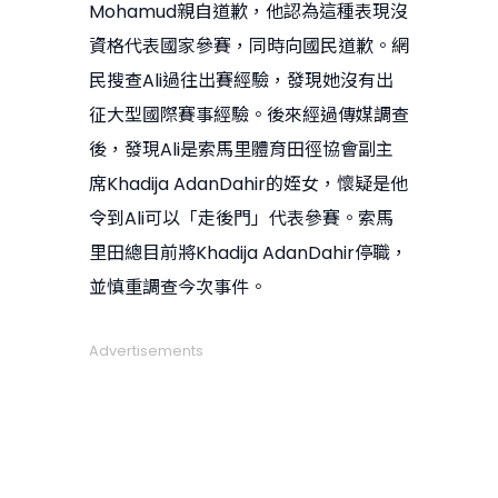
Mohamud親自道歉，他認為這種表現沒
資格代表國家參賽，同時向國民道歉。網
民搜查Ali過往出賽經驗，發現她沒有出
征大型國際賽事經驗。後來經過傳媒調查
後，發現Ali是索馬里體育田徑協會副主
席Khadija AdanDahir的姪女，懷疑是他
令到Ali可以「走後門」代表參賽。索馬
里田總目前將Khadija AdanDahir停職，
並慎重調查今次事件。
Advertisements