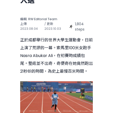
入選
編輯:
RW Editorial Team
1,804
上傳
/ 更新
2023.08.04
2023.10.03
steps
正於成都舉行的世界大學生運動會，日前
上演了荒謬的一幕。索馬里100米女跑手
Nasra Abukar Ali，在初賽時成績包
尾。墊底並不出奇，奇便奇在她竟然跑出
21秒81的時間，為史上最慢百米時間。