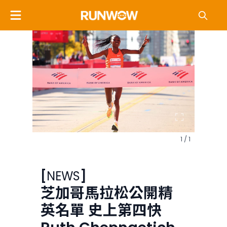
1 / 1
[
NEWS
]
芝加哥馬拉松公開精
英名單 史上第四快