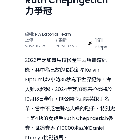
Ruth Chepngetich
力爭冠
編輯:
RW Editorial Team
1,811
上傳
/ 更新
2024.07.25
2024.07.25
steps
2023年芝加哥馬拉松產生兩項賽道紀
錄，其中為已故的長跑新星Kelvin
Kiptum以2小時35秒寫下世界紀錄，令
人難以超越。2024年芝加哥馬拉松將於
10月13日舉行，剛公開今屆精英跑手名
單，當中不乏左聲名大噪的跑手，特別史
上第4快的女跑手Ruth Chepngetich參
賽，世錦賽男子10000米亞軍Daniel
Ebenyo挑戰初馬。