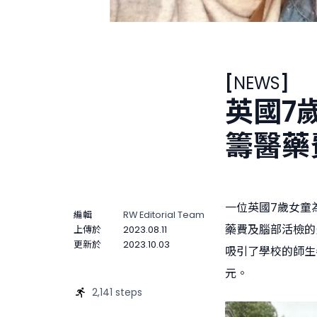
[
NEWS
]
英國7
籌醫藥
一位英國7歲女童
編輯
RW Editorial Team
藥費及腦部活檢的
上傳於
2023.08.11
更新於
2023.10.03
吸引了學校的師生參與
元。
2,141 steps