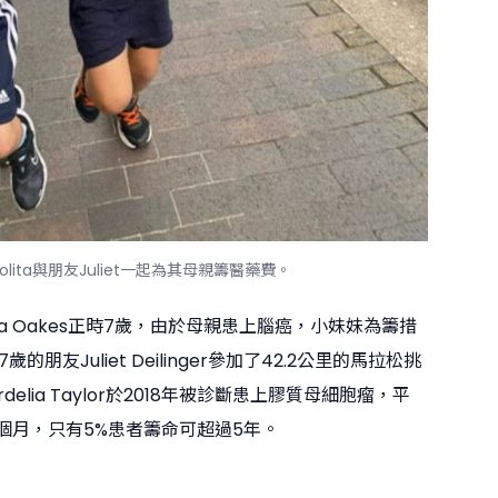
Lolita與朋友Juliet一起為其母親籌醫藥費。
ita Oakes正時7歲，由於母親患上腦癌，小妹妹為籌措
的朋友Juliet Deilinger參加了42.2公里的馬拉松挑
ordelia Taylor於2018年被診斷患上膠質母細胞瘤，平
8個月，只有5%患者籌命可超過5年。