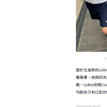
居於北倫敦的Lol
醫藥費，她與同為7歲
戰。Lolita母親C
均餘命只有12至1
Advertisements