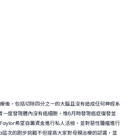
積極治療後，包括切除四分之一的大腦且沒有造成任何神經系
曾一度發現體內沒有癌細胞，惟6月時發現癌症復發並
Taylor希望自籌資金進行私人活檢，並對惡性腫瘤進行
ita這次的跑步挑戰不但提高大家對母親治療的認識，並