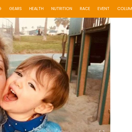
G
GEARS
HEALTH
NUTRITION
RACE
EVENT
COLUM