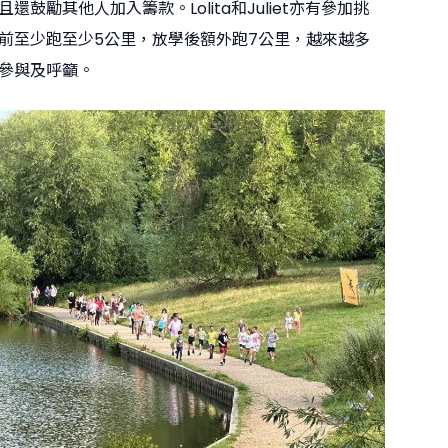
還鼓勵其他人加入籌款。Lolita和Juliet亦有參加挑
前至少跑至少5公里，放學後額外跑7公里，越來越多
參與及呼籲。