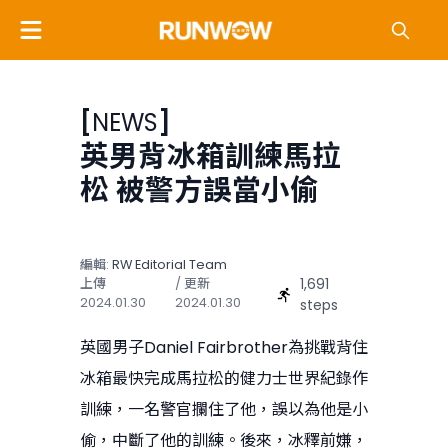
[
NEWS
]
英男背冰箱訓練馬拉
松 被警方誤當小偷
編輯:
RW Editorial Team
1,691
上傳
/ 更新
2024.01.30
2024.01.30
steps
英國男子Daniel Fairbrother為挑戰背住
冰箱最快完成馬拉松的健力士世界紀錄作
訓練，一名警官攔住了他，誤以為他是小
偷，中斷了他的訓練。後來，冰釋前嫌，