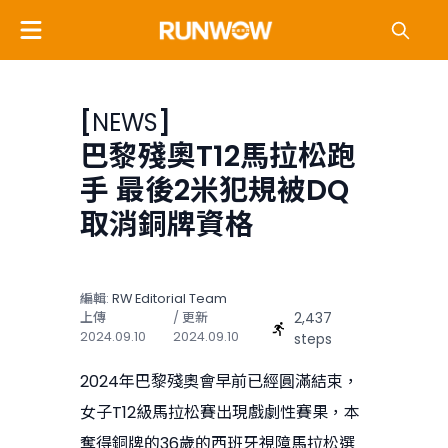
[
NEWS
]
巴黎殘奧T12馬拉松跑
手 最後2米犯規被DQ
取消銅牌資格
編輯:
RW Editorial Team
2,437
上傳
/ 更新
2024.09.10
2024.09.10
steps
2024年巴黎殘奧會早前已經圓滿結束，
女子T12級馬拉松賽出現戲劇性賽果，本
奪得銅牌的36歲的西班牙視障馬拉松選