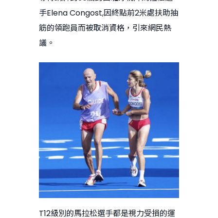
手Elena Congost,因終點前2米處扶助抽
筋的領跑員而被取消資格，引來網民熱
議。
T12級別的馬拉松選手都是視力受損的運