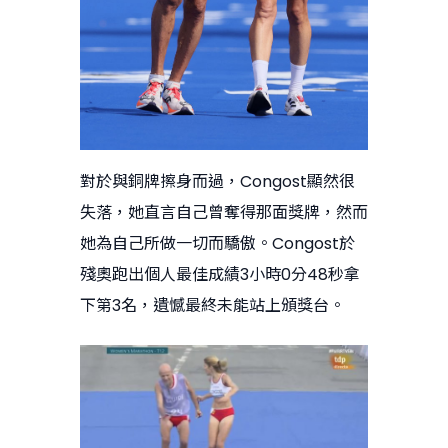
對於與銅牌擦身而過，Congost顯然很
失落，她直言自己曾奪得那面獎牌，然而
她為自己所做一切而驕傲。Congost於
殘奧跑出個人最佳成績3小時0分48秒拿
下第3名，遺憾最終未能站上頒獎台。