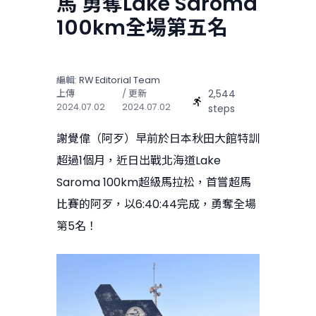
馬 勇奪Lake Saroma
100km全場第五名
編輯:
RW Editorial Team
2,544
上傳
/ 更新
2024.07.02
2024.07.02
steps
謝覺偉（阿歹）早前於日本秋田大館特訓
超過1個月，近日出戰北海道Lake
Saroma 100km超級馬拉松，首嘗超馬
比賽的阿歹，以6:40:44完成，勇奪全場
第5名！