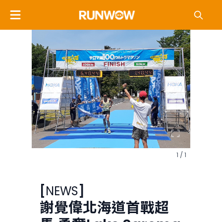
1 / 1
[
NEWS
]
謝覺偉北海道首戰超