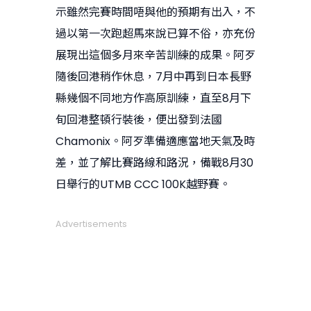
示雖然完賽時間唔與他的預期有出入，不
過以第一次跑超馬來說已算不俗，亦充份
展現出這個多月來辛苦訓練的成果。阿歹
隨後回港稍作休息，7月中再到日本長野
縣幾個不同地方作高原訓練，直至8月下
旬回港整頓行裝後，便出發到法國
Chamonix。阿歹準備適應當地天氣及時
差，並了解比賽路線和路況，備戰8月30
日舉行的UTMB CCC 100K越野賽。
Advertisements