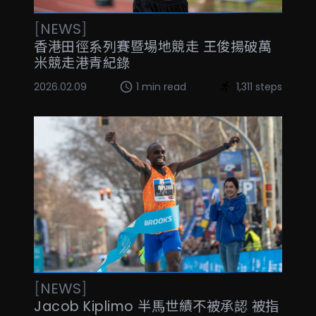
[
NEWS
]
香港田徑系列賽暨場地競走 王俊揚破萬
米競走港青紀錄
2026.02.09
1 min read
1,311 steps
[
NEWS
]
Jacob Kiplimo 半馬世績不被承認 被指