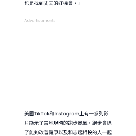
也是找到丈夫的好機會。」
Advertisements
美國TikTok和Instagram上有一系列影
片顯示了當地現時的跑步風氣，跑步會除
了能夠改善健康以及和志趣相投的人一起