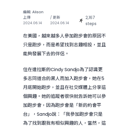
編輯:
Alison
2,167
上傳
/ 更新
2024.06.14
2024.06.14
steps
在美國，越來越多人參加跑步會的原因不
只是跑步，而是希望找到志趣相投，並且
能夠發展下去的伴侶。
住在達拉斯的Cindy Sandjo為了認識更
多志同道合的黑人而加入跑步會，她在5
月底開始跑步，並且在社交媒體上分享這
個興趣。她的追蹤者很快就告訴她可以參
加跑步會，因為跑步會是「新的約會平
台」，Sandjo說：「我參加跑步會只是
為了找到跟我有相似興趣的人，當然，這