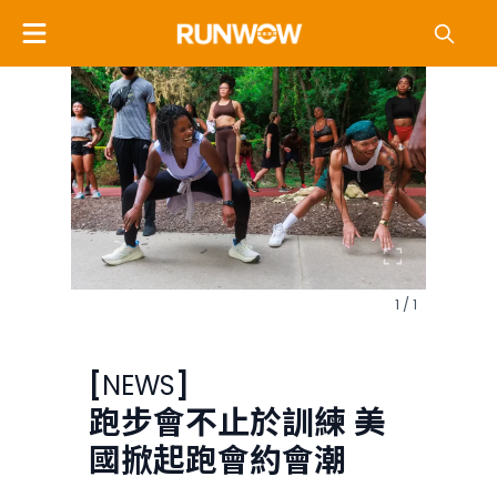
1 / 1
[
NEWS
]
跑步會不止於訓練 美
國掀起跑會約會潮