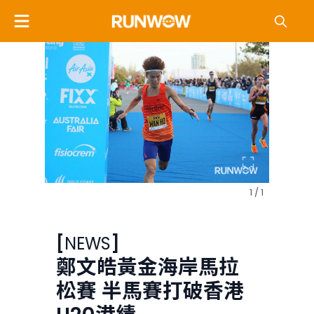
1 / 1
[
NEWS
]
鄭文皓黃金海岸馬拉
松賽 半馬賽打破香港