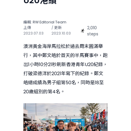
U20港績
編輯:
RW Editorial Team
2,010
上傳
/ 更新
2023.07.03
2023.10.03
steps
澳洲黃金海岸馬拉松於過去周末圓滿舉
行，其中鄭文皓於首天的半馬賽事中，跑
出1小時10分21秒刷新香港青年U20紀錄，
打破梁德洋於2021年寫下的紀錄。鄭文
皓總成績為男子組第50名，同時是18至
20歲組別的第4名。