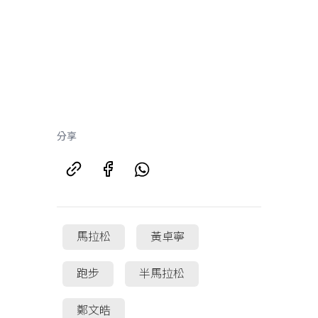
分享
馬拉松
黃卓寧
跑步
半馬拉松
鄭文皓