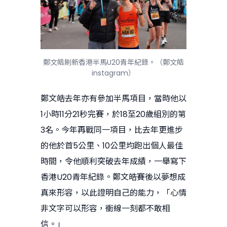
鄭文皓刷新香港半馬U20青年紀錄。（鄭文皓
instagram）
鄭文皓去年亦有參加半馬項目，當時他以
1小時11分21秒完賽，於18至20歲組別的第
3名。今年再戰同一項目，比去年更進步
的他於首5公里、10公里均跑出個人最佳
時間，令他順利突破去年成績，一舉寫下
香港U20青年紀錄。鄭文皓賽後以夢想成
真來形容，以此證明自己的能力，「心情
非文字可以形容，衝線一刻都不敢相
信。」