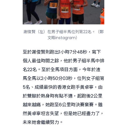
謝俊賢（左）在男子組半馬位列第22名。（鄭
文皓instagram）
至於謝俊賢則跑出1小時7分48秒，寫下
個人最佳時間之餘，他於男子組半馬中排
名22名。至於全馬項目方面，今年於渣
馬全馬以2小時50分03秒，位列女子組第
5名、成績最快的香港女跑手黃卓寧，由
於雙腳於熱身時有點不適，起跑後2公里
越來越痛，她跑至6公里時決賽棄賽。雖
然黃卓寧坦言失望，但是她已經盡力了，
未來她會繼續努力。