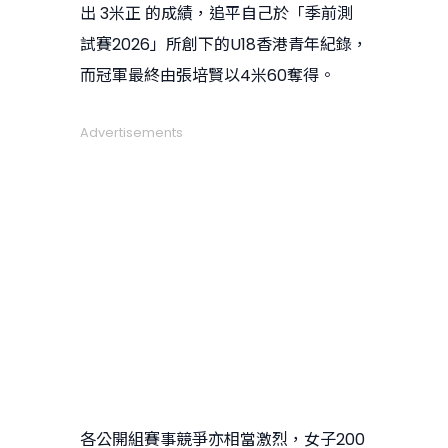
出 3米正 的成績，追平自己於「季前測
試賽2026」所創下的U18香港青年紀錄，
而冠軍最終由張培賢以4米60奪得。
Advertisements
各公開組賽事競爭亦相當激烈，女子200