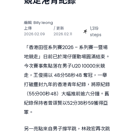
競走港青紀錄
編輯:
Billy Ieong
1,319
上傳
/ 更新
2026.02.09
2026.02.11
steps
「香港田徑系列賽2026 – 系列賽一暨場
地競走」日前已於灣仔運動場圓滿結束。
今次賽事焦點落在男子U20 10000米競
走，王俊揚以 48分58秒48 奪冠，一舉
打破塵封九年的香港青年紀錄，將原紀錄
（55分00秒48）大幅推前逾六分鐘。舊
紀錄保持者曾頌賢以52分38秒59獲得亞
軍。
另一亮點來自男子撐竿跳，林政宏再次跳