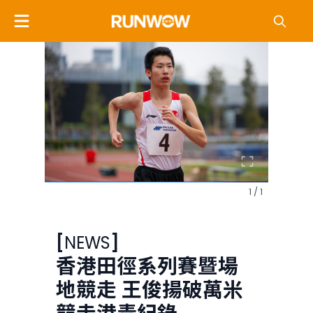
1 / 1
[
NEWS
]
香港田徑系列賽暨場
地競走 王俊揚破萬米