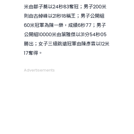
米由鄒子蕎以24秒83奪冠；男子200米
則由古綽峰以21秒18稱王；男子公開組
60米冠軍為陳一樂，成績6秒77；男子
公開組10000米由葉雅傑以31分54秒05
勝出；女子三級跳遠冠軍由陳彥霖以12米
17奪得。
Advertisements