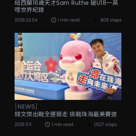
紐西蘭16歲天才Sam Ruthe 破U18一英
哩世界紀錄
2026.02.04
1 min read
809 steps
[
NEWS
]
錢文傑出戰全運競走 挑戰珠海最美賽道
2025.11.11
1 min read
1,627 steps