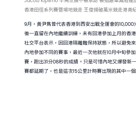
Jacob Kiplimo 半馬世績不被承認 被指跟車減阻
香港田徑系列賽暨場地競走 王俊揚破萬米競走港青
9月，黃尹雋曾代表香港到西安出戰全運會的10,00
後一直留在內地繼續訓練，未有回港參加上月的香港
社交平台表示，因回港隔離難保持狀態，所以避免來
內地參加不同的賽事，最近一次他就在10月中旬參加
賽，跑出31分08秒的成績。只是可惜內地又爆發新
賽都延期了，也是這次15公里計時賽出現的其中一