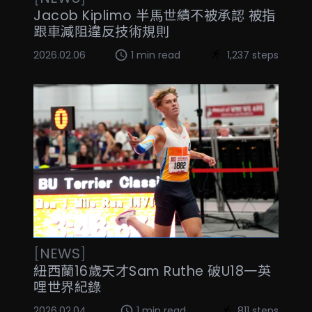
Jacob Kiplimo 半馬世績不被承認 被指
跟車減阻違反技術規則
2026.02.06
1 min read
1,237 steps
[
NEWS
]
紐西蘭16歲天才Sam Ruthe 破U18一英
哩世界紀錄
2026.02.04
1 min read
811 steps