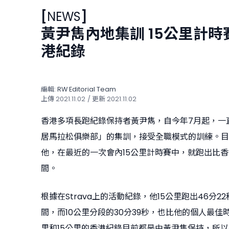
[
NEWS
]
黃尹雋內地集訓 15公里計時
港紀錄
編輯:
RW Editorial Team
上傳
2021.11.02
/ 更新
2021.11.02
香港多項長跑紀錄保持者黃尹雋，自今年7月起，一
居馬拉松俱樂部」的集訓，接受全職模式的訓練。目
他，在最近的一次會內15公里計時賽中，就跑出比
間。
根據在Strava上的活動紀錄，他15公里跑出46分2
間，而10公里分段的30分39秒，也比他的個人最佳
里和15公里的香港紀錄目前都是由黃尹雋保持，所