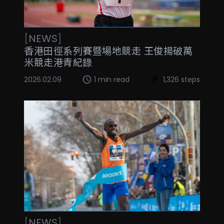
[
NEWS
]
香港田徑系列賽暨場地競走 王俊揚破萬
米競走港青紀錄
2026.02.09
1 min read
1,326 steps
[
NEWS
]