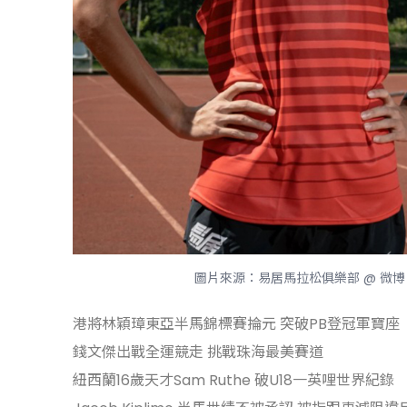
圖片來源：易居馬拉松俱樂部 @ 微博
港將林穎璋東亞半馬錦標賽掄元 突破PB登冠軍寶座
錢文傑出戰全運競走 挑戰珠海最美賽道
紐西蘭16歲天才Sam Ruthe 破U18一英哩世界紀錄