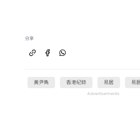
分享
黃尹雋
香港紀錄
易居
易
Advertisements