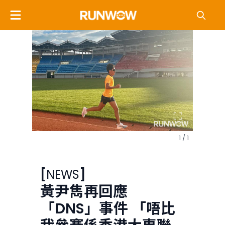
1 / 1
[
NEWS
]
黃尹雋再回應
「DNS」事件 「唔比