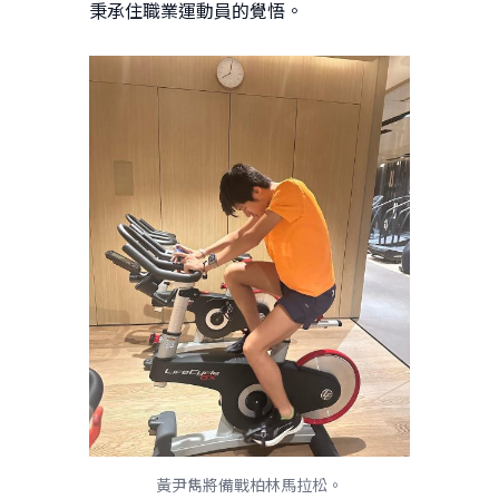
秉承住職業運動員的覺悟。
黃尹雋將備戰柏林馬拉松。