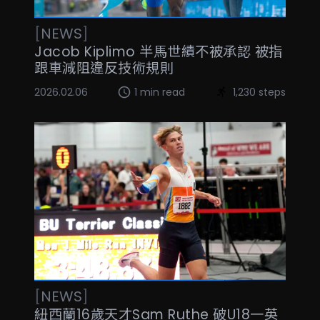
[
NEWS
]
Jacob Kiplimo 半馬世績不被承認 被指
跟車減阻違反技術規則
2026.02.06
1 min read
1,230 steps
[
NEWS
]
紐西蘭16歲天才Sam Ruthe 破U18一英