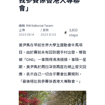
我參賽係香港大專聯
會」
編輯:
RW Editorial Team
3,833
上傳
/ 更新
2023.08.14
2023.10.03
steps
黃尹雋在早前世界大學生運動會半馬項
目，由於賽前未有回到選手村出發，導致
被「DNS」一事鬧得沸沸揚揚。事隔一星
期，黃尹雋於周日深夜再度在網上發文回
應，表示自己一切合乎賽會比賽規則，
「最後唔比我參賽係香港大專聯會。」