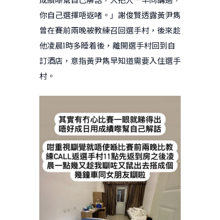
成績嚟幫自己解話，大把人一早同講過，
你自己選擇唔返啫。」謝俊賢透露黃尹雋
曾在賽前兩晚被教練召回選手村，後來趁
他凌晨1時多睡着後，離開選手村回到自
訂酒店，意指黃尹雋早知道需要入住選手
村。