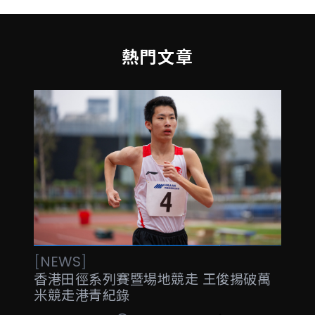
熱門文章
[
NEWS
]
香港田徑系列賽暨場地競走 王俊揚破萬
米競走港青紀錄