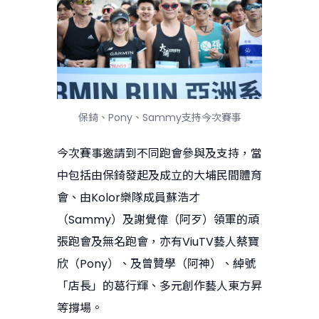
保錡、Pony、Sammy支持今次賽事
今次賽事邀請到不同跑會參與及支持，當
中包括由保錡發起及成立的大埔民間體育
會、由Kolor樂隊成員蘇浩才
（Sammy）及謝覺偉（阿歹）領軍的頑
張跑會及無名跑會，亦有ViuTV藝人蔡寶
欣（Pony）、及曾贊學（阿神）、綽號
「店長」的葛行輝、多元創作藝人東方昇
等撐場。