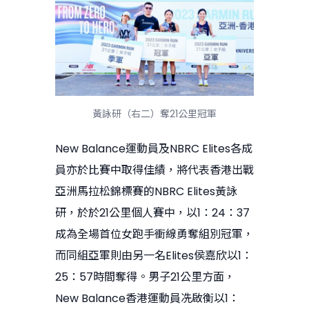
黃詠研（右二）奪21公里冠軍
New Balance運動員及NBRC Elites各成
員亦於比賽中取得佳績，將代表香港出戰
亞洲馬拉松錦標賽的NBRC Elites黃詠
研，於於21公里個人賽中，以1：24：37
成為全場首位女跑手衝線勇奪組別冠軍，
而同組亞軍則由另一名Elites侯嘉欣以1：
25：57時間奪得。男子21公里方面，
New Balance香港運動員冼啟衡以1：