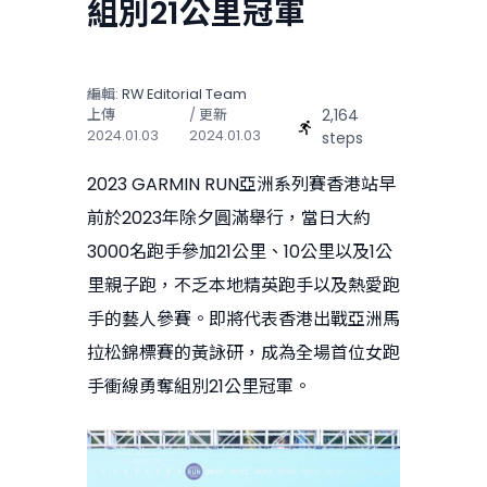
組別21公里冠軍
編輯:
RW Editorial Team
2,164
上傳
/ 更新
2024.01.03
2024.01.03
steps
2023 GARMIN RUN亞洲系列賽香港站早
前於2023年除夕圓滿舉行，當日大約
3000名跑手參加21公里、10公里以及1公
里親子跑，不乏本地精英跑手以及熱愛跑
手的藝人參賽。即將代表香港出戰亞洲馬
拉松錦標賽的黃詠研，成為全場首位女跑
手衝線勇奪組別21公里冠軍。