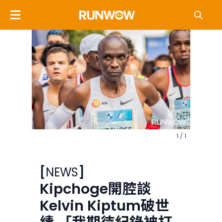
1 / 1
[
NEWS
]
Kipchoge開腔談
Kelvin Kiptum破世