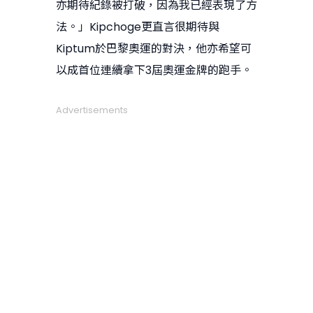
亦期待紀錄被打破，因為我已經表現了方
法。」Kipchoge更直言很期待與
Kiptum於巴黎奧運的對決，他亦希望可
以成首位連續拿下3屆奧運金牌的跑手。
Advertisements