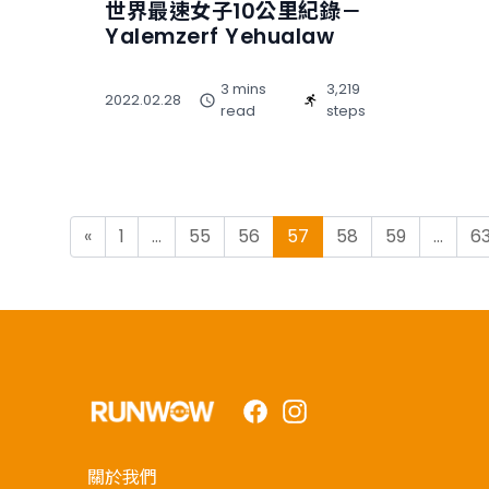
世界最速女子10公里紀錄－
Yalemzerf Yehualaw
3 mins
3,219
2022.02.28
read
steps
Posts navigation
«
1
…
55
56
57
58
59
…
6
Facebook
Instagram
關於我們