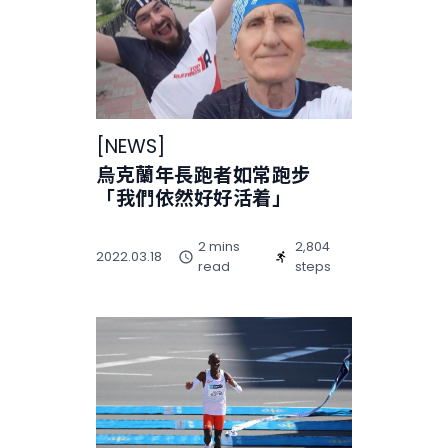
[
NEWS
]
烏克蘭年長跑者如常跑步
「我們依然好好活着」
2 mins
2,804
2022.03.18
read
steps