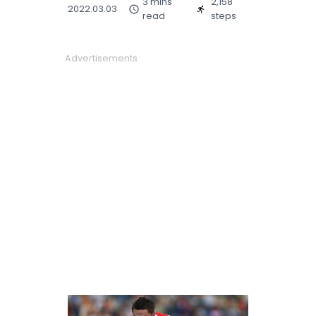
3 mins
2,158
2022.03.03
read
steps
Advertisements