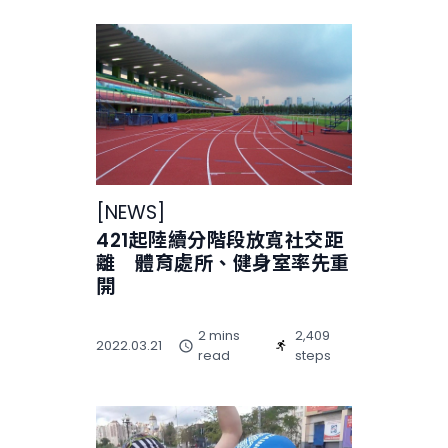
[
NEWS
]
421起陸續分階段放寬社交距
離 體育處所、健身室率先重
開
2 mins
2,409
2022.03.21
read
steps