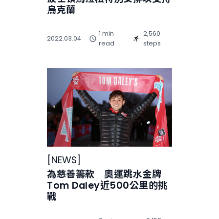
烏克蘭
1 min
2,560
2022.03.04
read
steps
[
NEWS
]
為慈善籌款 奧運跳水金牌
Tom Daley近500公里的挑
戰