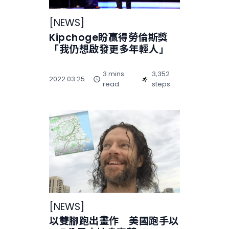
[
NEWS
]
Kipchoge盼贏得勞倫斯獎
「我仍想啟發更多年輕人」
3 mins
3,352
2022.03.25
read
steps
[
NEWS
]
以雙腳跑出畫作 美國跑手以