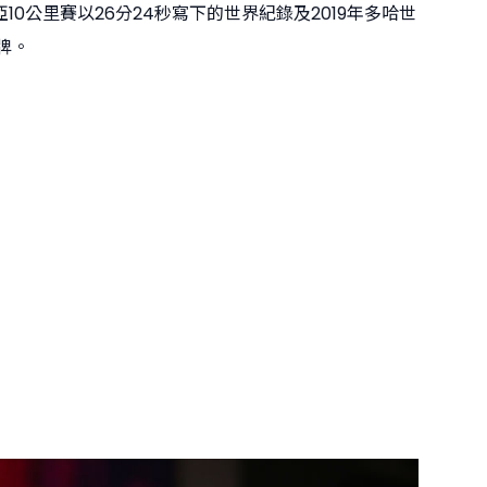
西亞10公里賽以26分24秒寫下的世界紀錄及2019年多哈世
銅牌。