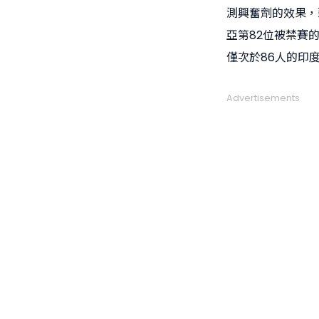
測興奮劑的效果，藉
亞第82位被禁賽
僅次於86人的印
Advertisements