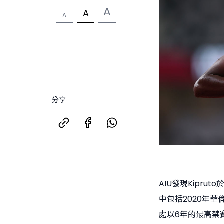
A
A
A
分享
AIU發現Kipr
中包括2020年華倫
處以6年的最高禁賽