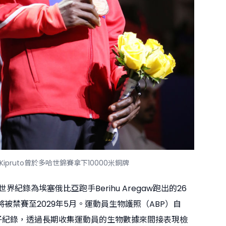
Kipruto曾於多哈世錦賽拿下10000米銅牌
界紀錄為埃塞俄比亞跑手Berihu Aregaw跑出的26
to將被禁賽至2029年5月。運動員生物護照（ABP）自
電子紀錄，透過長期收集運動員的生物數據來間接表現檢