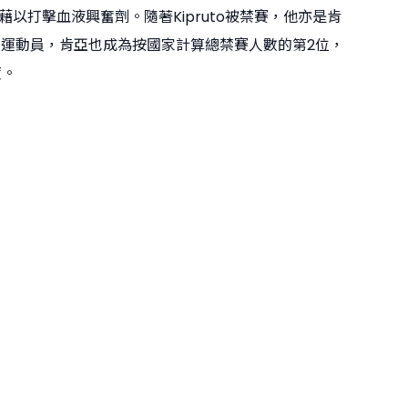
以打擊血液興奮劑。隨著Kipruto被禁賽，他亦是肯
的運動員，肯亞也成為按國家計算總禁賽人數的第2位，
度。