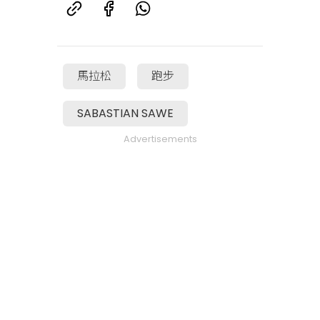
馬拉松
跑步
SABASTIAN SAWE
Advertisements