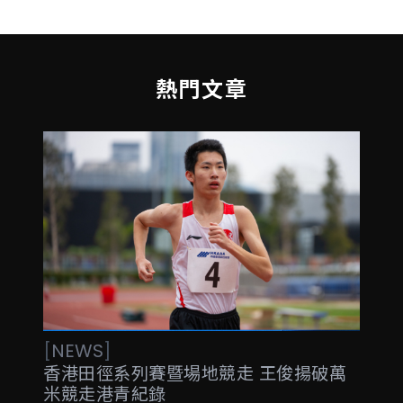
熱門文章
[
NEWS
]
香港田徑系列賽暨場地競走 王俊揚破萬
米競走港青紀錄