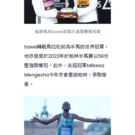
倫敦馬為Sawe首個大滿貫賽事冠軍
Sawe轉戰馬拉松前為半馬的世界冠軍，
他亦是曾於2023年於柏林半馬賽以59分
整強勢奪冠。此外，去屆冠軍Milkesa
Mengesha今年亦會重返柏林，爭取衛
冕。