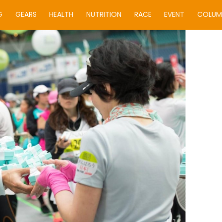
G
GEARS
HEALTH
NUTRITION
RACE
EVENT
COLUM