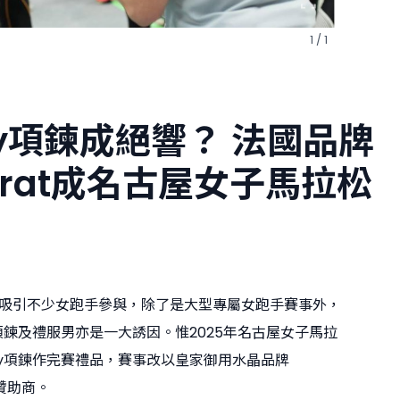
1 / 1
any項鍊成絕響？ 法國品牌
arat成名古屋女子馬拉松
吸引不少女跑手參與，除了是大型專屬女跑手賽事外，
ny項鍊及禮服男亦是一大誘因。惟2025年名古屋女子馬拉
any項鍊作完賽禮品，賽事改以皇家御用水晶品牌
為贊助商。