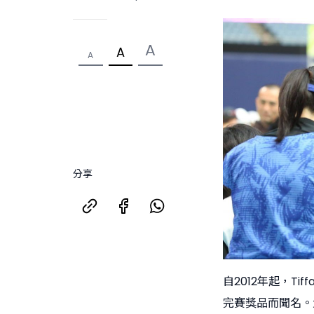
A
A
A
分享
自2012年起，Ti
完賽獎品而聞名。