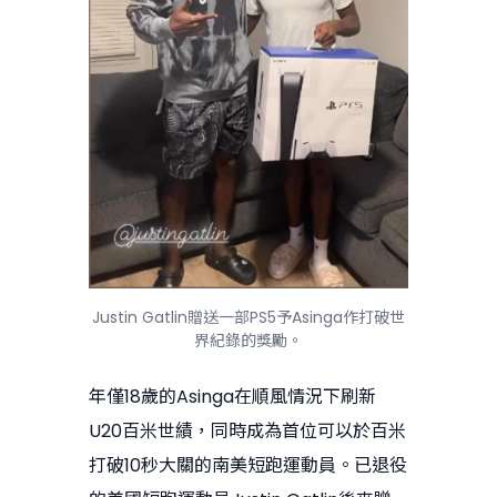
Justin Gatlin贈送一部PS5予Asinga作打破世
界紀錄的獎勵。
年僅18歲的Asinga在順風情況下刷新
U20百米世績，同時成為首位可以於百米
打破10秒大關的南美短跑運動員。已退役