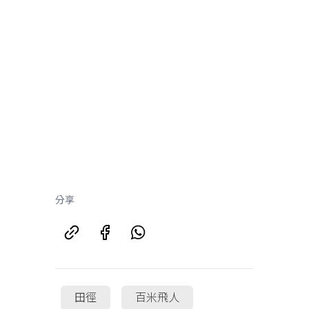
分享
田徑
百米飛人