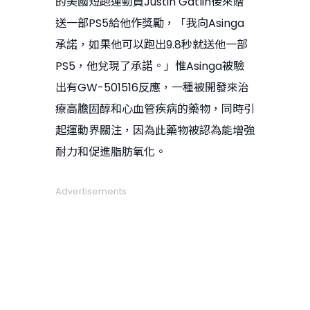
的美國短跑運動員Justin Gatlin後來贈
送一部PS5給他作獎勵，「我向Asinga
承諾，如果他可以跑出9.8秒就送他一部
PS5，他兌現了承諾。」惟Asinga被驗
出有GW-501516反應，一種被開發來治
療高膽固醇和心血管疾病的藥物，同時引
起運動界關注，因為此藥物被認為能增強
耐力和促進脂肪氧化。
Advertisements