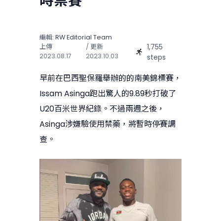
時禁賽
編輯:
RW Editorial Team
1,755
上傳
/ 更新
2023.08.17
2023.10.03
steps
早前在巴西聖保羅舉辦的的南美錦標賽，
Issam Asinga跑出驚人的9.89秒打破了
U20百米世界紀錄。不過兩週之後，
Asinga涉嫌驗使用禁藥，將暫時停賽調
查。