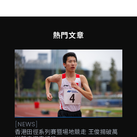
熱門文章
[
NEWS
]
香港田徑系列賽暨場地競走 王俊揚破萬