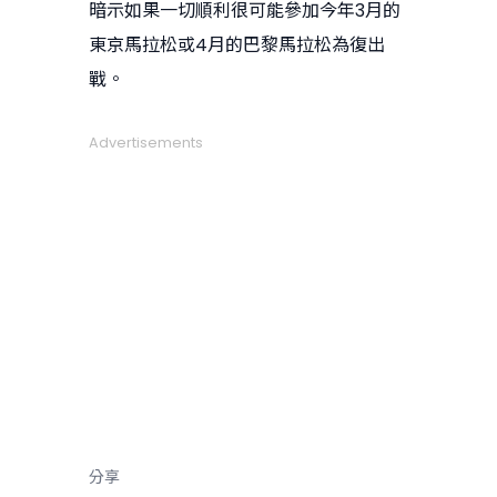
暗示如果一切順利很可能參加今年3月的
東京馬拉松或4月的巴黎馬拉松為復出
戰。
Advertisements
分享