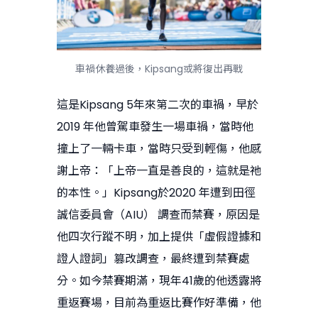
車禍休養過後，Kipsang或將復出再戰
這是Kipsang 5年來第二次的車禍，早於
2019 年他曾駕車發生一場車禍，當時他
撞上了一輛卡車，當時只受到輕傷，他感
謝上帝：「上帝一直是善良的，這就是祂
的本性。」Kipsang於2020 年遭到田徑
誠信委員會（AIU） 調查而禁賽，原因是
他四次行蹤不明，加上提供「虛假證據和
證人證詞」篡改調查，最終遭到禁賽處
分。如今禁賽期滿，現年41歲的他透露將
重返賽場，目前為重返比賽作好準備，他