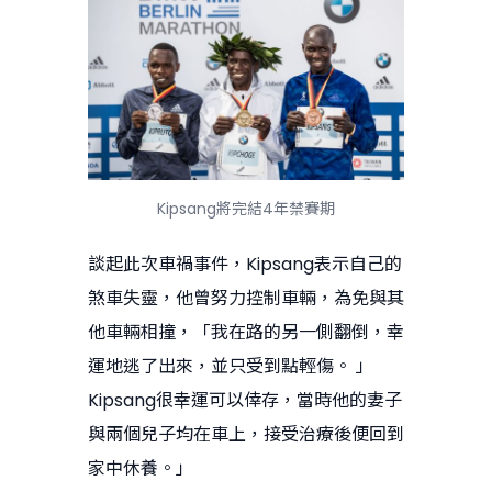
Kipsang將完結4年禁賽期
談起此次車禍事件，Kipsang表示自己的
煞車失靈，他曾努力控制車輛，為免與其
他車輛相撞，「我在路的另一側翻倒，幸
運地逃了出來，並只受到點輕傷。 」
Kipsang很幸運可以倖存，當時他的妻子
與兩個兒子均在車上，接受治療後便回到
家中休養。」