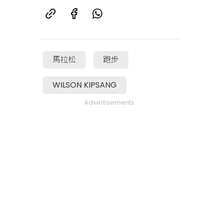
馬拉松
跑步
WILSON KIPSANG
Advertisements