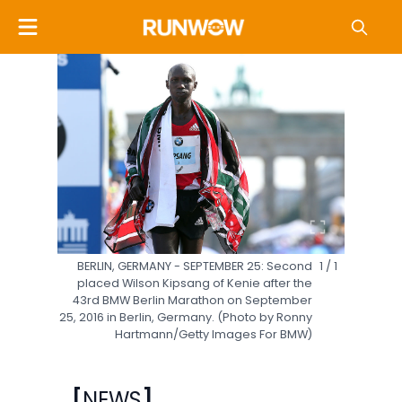
BERLIN, GERMANY - SEPTEMBER 25: Second
1 / 1
placed Wilson Kipsang of Kenie after the
43rd BMW Berlin Marathon on September
25, 2016 in Berlin, Germany. (Photo by Ronny
Hartmann/Getty Images For BMW)
[
NEWS
]