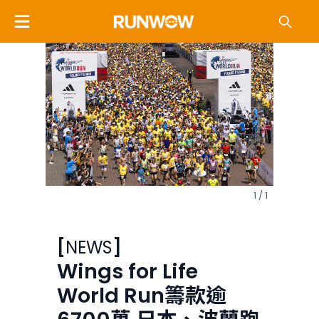
1 / 1
[
NEWS
]
Wings for Life
World Run籌款逾