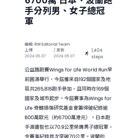
6700萬 日本、波蘭跑
手分列男、女子總冠
軍
編輯:
RW Editorial Team
1,404
上傳
/ 更新
2024.05.07
2024.05.07
steps
公益路跑賽Wings for Life World Run早
前圓滿舉行，今屆獲來自192個國家及地
區共265,818跑手參加，且同時在169個
國家及城市起步。今屆賽事為Wings for
Life 脊髓損傷研究基金會籌得破紀錄逾
800萬歐元（約6700萬港元）。日本跑
手渡邊智也以70.9公里榮膺男子總冠軍，
令賽事紀錄首次突破70公里。波蘭的