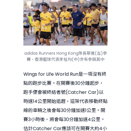
adidas Runners Hong Kong隊長華進(左)參
賽、香港籃球代表李祉均(中)亦有參與其中
Wings for Life World Run是一項沒有終
點的跑步比賽。在開賽後30分鐘起步，
跑手便會被終結者號(Catcher Car)以
時速14公里開始追趕，這架代表移動終點
線的車輛之後會每30分鐘加速1公里。開
賽3小時後，將會每30分鐘加速4公里。
估計Catcher Car應該可在開賽大約4小