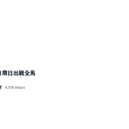
貞周日出戰全馬
4,019 steps