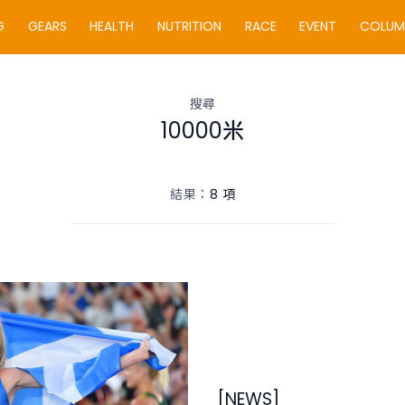
G
GEARS
HEALTH
NUTRITION
RACE
EVENT
COLUM
訂閱最新通訊
搜尋
緊貼《RUN WOW
10000米
電郵
結果：
8 項
ved.
[
NEWS
]