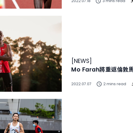
2022.07.18
3 mins read
[
NEWS
]
Mo Farah將重返倫
2022.07.07
2 mins read