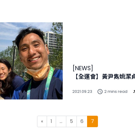
[
NEWS
]
【全運會】黃尹雋姚潔
2021.09.23
2 mins read
Posts navigation
«
1
…
5
6
7