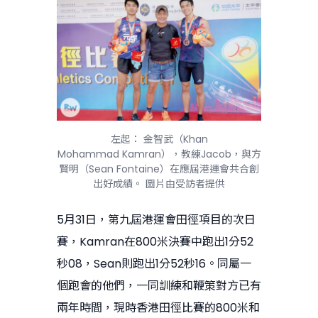
左起： 金智武（Khan
Mohammad Kamran），教練Jacob，與方
賢明（Sean Fontaine）在應屆港運會共合創
出好成績。 圖片由受訪者提供
5月31日，第九屆港運會田徑項目的次日
賽，Kamran在800米決賽中跑出1分52
秒08，Sean則跑出1分52秒16。同屬一
個跑會的他們，一同訓練和鞭策對方已有
兩年時間，現時香港田徑比賽的800米和