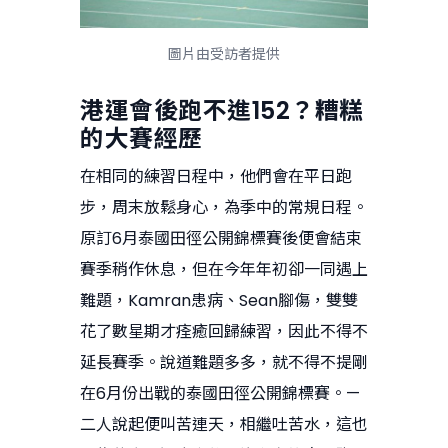
圖片由受訪者提供
港運會後跑不進
152
？糟糕
的大賽經歷
在相同的練習日程中，他們會在平日跑
步，周末放鬆身心，為季中的常規日程。
原訂6月泰國田徑公開錦標賽後便會結束
賽季稍作休息，但在今年年初卻一同遇上
難題，Kamran患病、Sean腳傷，雙雙
花了數星期才痊癒回歸練習，因此不得不
延長賽季。說道難題多多，就不得不提剛
在6月份出戰的泰國田徑公開錦標賽。—
二人說起便叫苦連天，相繼吐苦水，這也