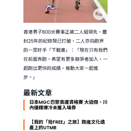
香港男子800米賽事正被二人組領先，塵
封25年的紀錄現已打破，二人亦向跑界
的一眾好手「下戰書」：「現在只有我們
在前面奔跑，希望有更多競爭者加入，一
起跑出更快的成績，推動大家一起進
步。」
最新文章
日本MGC巴黎奧運資格賽 大迫傑、川
內優輝爆冷未獲入場券
【我的「拾FREE」之旅】跑進文化遺
產上的UTMB