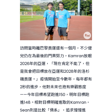
訪問當時離巴黎奧運還有一個月，不少健
兒仍在為最後的門票努力，Kamran放眼
2026年的亞運，「現在肯定不能了，但
是我會把目標放在亞運和2028年的洛杉
磯奧運。」疫情開始至今數年，每年都有
2秒的進步，他對未來也抱有樂觀態度
——今年目標希望跑進150，明年目標跑
進148。相對目標明確進取的Kamran，
Sean則是比較「佛系」，追求慢慢進