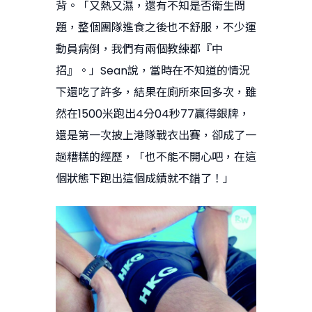
背。「又熱又濕，還有不知是否衛生問
題，整個團隊進食之後也不舒服，不少運
動員病倒，我們有兩個教練都『中
招』。」Sean說，當時在不知道的情況
下還吃了許多，結果在廁所來回多次，雖
然在1500米跑出4分04秒77贏得銀牌，
還是第一次披上港隊戰衣出賽，卻成了一
趟糟糕的經歷，「也不能不開心吧，在這
個狀態下跑出這個成績就不錯了！」