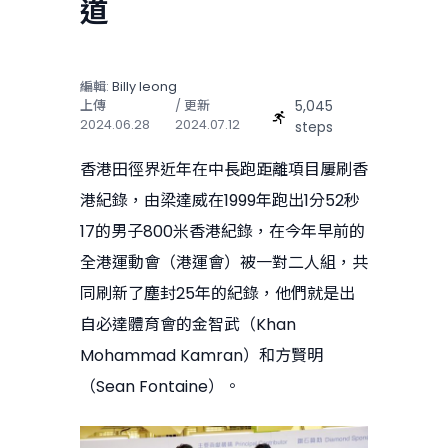
道
編輯:
Billy Ieong
5,045
上傳
/ 更新
2024.06.28
2024.07.12
steps
香港田徑界近年在中長跑距離項目屢刷香
港紀錄，由梁達威在1999年跑出1分52秒
17的男子800米香港紀錄，在今年早前的
全港運動會（港運會）被一對二人組，共
同刷新了塵封25年的紀錄，他們就是出
自必達體育會的金智武（Khan
Mohammad Kamran）和方賢明
（Sean Fontaine）。