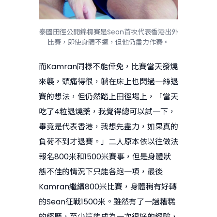
泰國田徑公開錦標賽是Sean首次代表香港出外
比賽，即使身體不適，但他仍盡力作賽。
而Kamran同樣不能倖免，比賽當天發燒
來襲，頭痛得很，躺在床上也閃過一絲退
賽的想法，但仍然踏上田徑場上，「當天
吃了4粒退燒藥，我覺得總可以試一下，
畢竟是代表香港，我想先盡力，如果真的
負荷不到才退賽。」二人原本依以往做法
報名800米和1500米賽事，但是身體狀
態不佳的情況下只能各跑一項，最後
Kamran繼續800米比賽，身體稍有好轉
的Sean征戰1500米。雖然有了一趟糟糕
的經歷，至少這能成為一次很好的經驗，