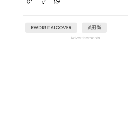
RWDIGITALCOVER
黃冠衡
Advertisements