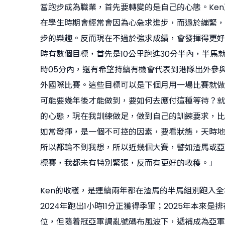
當跑步成為職業，首先要轉變的是自己的心態。Ke
在學生時期會經常會因為心急求進步，而過於繃緊，
步的樂趣。反而現在不過於強求成績，會發揮得更好
時有數個目標，首先是10公里跑進30分半內，半馬就
時05分內，還有希望持續有機會代表到港隊出外參
外國際比賽。這些目標可以是下個月用一場比賽就做
可能要幾年後才能做到，要如何去應付這種等待？就
的心態，現在我訓練做足，做到自己的訓練要求，比
如常發揮，是一個不可控的因素，要看狀態，天時地
所以都輪不到我想，所以近幾個大賽，譬如渣馬或亞
標賽，我都未有特別緊張，反而有更好的收穫。」
Ken的收穫，是連續兩年都在渣馬的半馬組別跑入
2024年跑出1小時11分正獲得季軍；2025年本來是
位，但隨着冠亞軍調亂號碼布風波下，遞補成為亞軍