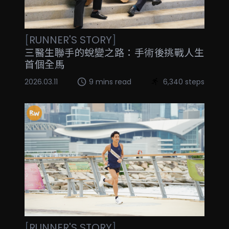
[
RUNNER'S STORY
]
三醫生聯手的蛻變之路：手術後挑戰人生
首個全馬
2026.03.11
9 mins read
6,340 steps
[
RUNNER'S STORY
]