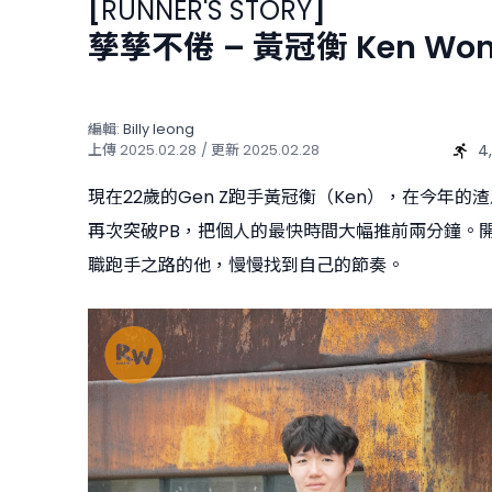
[
RUNNER'S STORY
]
孳孳不倦 – 黃冠衡 Ken Wo
編輯:
Billy Ieong
4
上傳
2025.02.28
/ 更新
2025.02.28
現在22歲的Gen Z跑手黃冠衡（Ken），在今年的
再次突破PB，把個人的最快時間大幅推前兩分鐘。
職跑手之路的他，慢慢找到自己的節奏。