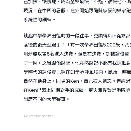
己加操，慢慢地，成為全校最快。不過，很快他不滿
現況，在中四的暑假，在外開始跟隨陳家豪的樂家跑
系統性的訓練。
談起中學學界田徑時的一段往事，更顯得Ken從來
落後的後天型跑手：「有一次學界田徑5,000米，
剛好能以第8名進入決賽，但是在決賽，卻被謝俊賢『
了一圈，之後跟他說起，他竟然說記不起有我這個對
學時代的謝俊賢已經在D1學界呼風喚雨，風頭一時
自然在他身上，同場的Ken，自己被人遺忘。但經
在Ken已追上同期對手的成績，更與謝俊賢是港隊
出席不同的大型賽事。
Advertisements