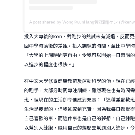
A post shared by WongKwunHang黃冠衡||ケン (@kenw
投入大專後的Ken，對跑步的熱誠未有減退，反而
回中學時落後的差距，投入訓練的時間，至比中學時
「大學的上課時間更自由，令我可以開始一日兩課的
以進步的幅度也很快。」
在中文大學修畢健康教育及運動科學的他，現在已經
的跑手，大部分時間專注訓練，雖然現在也有時間需
班，但現在的生活卻令他感到充實：「這種兼顧教班
生活是疲累的，但我卻感到充實，因為我每日都覺得
自己喜歡的事，而這件事也是自己的夢想。自己練跑
以幫別人練跑，能用自己的經歷去幫到別人進步，令