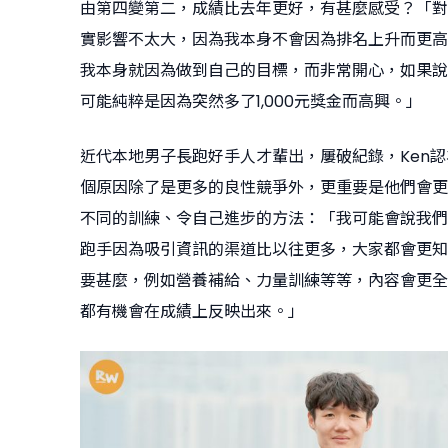
由第四變第二，成績比去年更好，有甚麼感受？「對
實影響不太大，因為我本身不會因為排名上升而更高
我本身就因為做到自己的目標，而非常開心，如果說
可能純粹是因為突然多了1,000元獎金而高興。」
近代本地男子長跑好手人才輩出，屢破紀錄，Ken
個原因除了是更多的良性競爭外，更重要是他們會更
不同的訓練、令自己進步的方法：「我可能會說我們
跑手因為吸引資訊的渠道比以往更多，大家都會更知
要甚麼，例如營養補給、力量訓練等等，內容會更全
都有機會在成績上反映出來。」