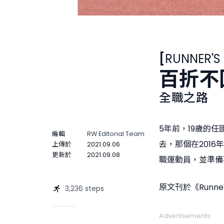
1 / 3
疫情對國芬來說最大的影響是欠缺比賽
和大家
[
RUNNER'S
百折不
全職之路
5年前，19歲的
編輯
RW Editorial Team
去，那個在201
上傳於
2021.09.06
更新於
2021.09.08
職運動員，並準備
原文刊於《Runne
3,236 steps