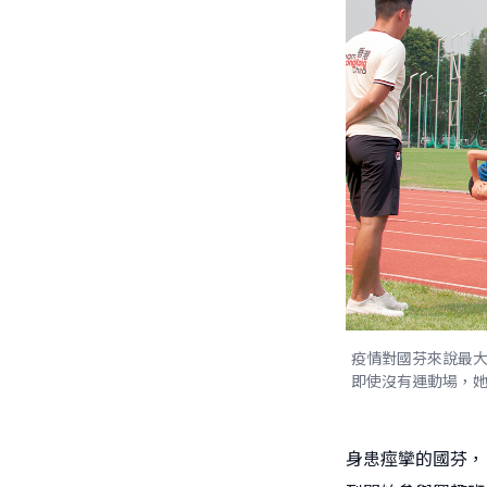
疫情對國芬來說最
即使沒有運動場，
身患痙攣的國芬，