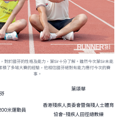
時，對於國芬的性格及能力，葉Sir十分了解。雖然今次葉Sir未能
累積了多場大賽的經驗，他相信國芬絕對有能力應付今次的賽
事。
葉頌華
芬
香港殘疾人奧委會暨傷殘人士體育
及200米運動員
協會-殘疾人田徑總教練