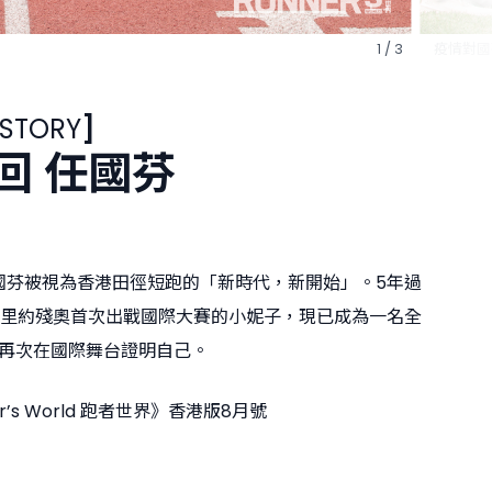
，但她仍一直堅持，無間斷在運動場練習。即使沒有運動場，她也會
2 / 3
一樣，去到城門河旁邊訓練，最終憑汗水換來再次出戰殘奧的機會。
 STORY
]
回 任國芬
任國芬被視為香港田徑短跑的「新時代，新開始」。5年過
6年里約殘奧首次出戰國際大賽的小妮子，現已成為一名全
再次在國際舞台證明自己。
r’s World 跑者世界》香港版8月號