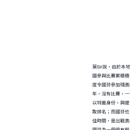
葉Sir說，由於
國參與比賽累積積
度令國芬參加殘奧
年，沒有比賽，一
以特邀身份，與健
取排名；而國芬也
佳時間，是出戰奧