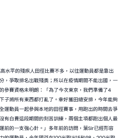
本地高水平的殘疾人田徑比賽不多，以往運動員都是靠出
分，爭取排名出戰殘奧；所以在疫情期間不能出國，一
的參賽資格未明朗：「為了今次東京，我們準備了4
下子將所有東西都打亂了。幸好獲田總安排，今年能夠
全運動員一起參與本地的田徑賽事，用跑出的時間去爭
沒有白費這段期間的刻苦訓練，兩個主項都跑出個人最
運前的一支強心針。」多年前的訪問，葉Sir已經形容