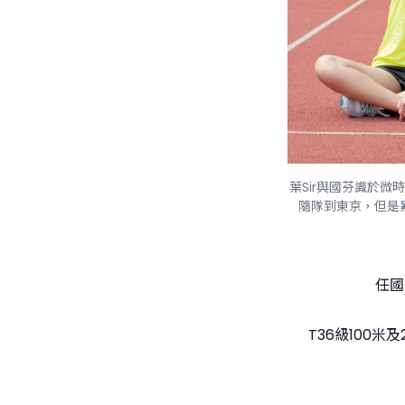
葉Sir與國芬識於微
隨隊到東京，但是
任國
T36級100米