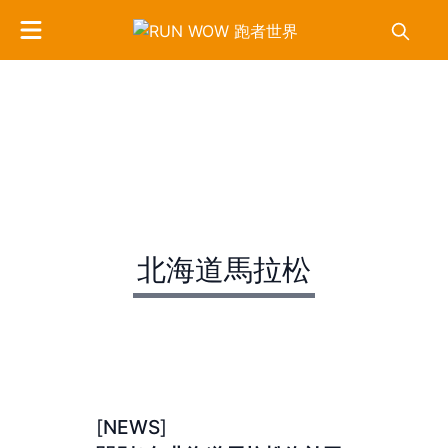
NEWS
RUNNER'S STORY
TRAINING
GEARS
HEALTH
NUTRITION
RACE
北海道馬拉松
EVENT
COLUMN
[
NEWS
]