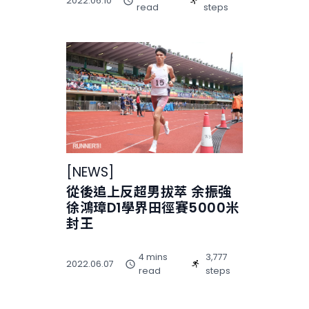
2022.06.10
read
steps
[
NEWS
]
從後追上反超男拔萃 余振強
徐鴻璋D1學界田徑賽5000米
封王
4 mins
3,777
2022.06.07
read
steps