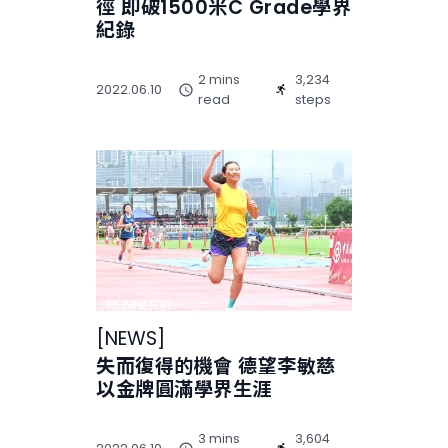
徑 即破1500米C Grade學界
紀錄
2 mins
3,234
2022.06.10
read
steps
[
NEWS
]
失而復得的機會 德望李敏慈
以金牌圓滿學界生涯
3 mins
3,604