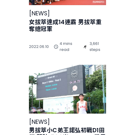
[
NEWS
]
女拔萃達成14連霸 男拔萃重
奪總冠軍
4 mins
3,661
2022.06.10
read
steps
[
NEWS
]
男拔萃小C弟王諾弘初戰D1田