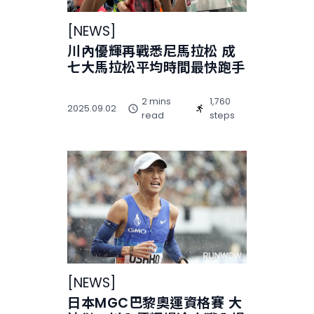
[
NEWS
]
川內優輝再戰悉尼馬拉松 成
七大馬拉松平均時間最快跑手
2 mins
1,760
2025.09.02
read
steps
[
NEWS
]
日本MGC巴黎奧運資格賽 大