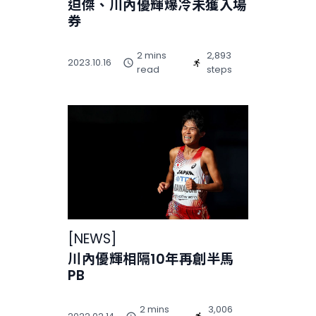
迫傑、川內優輝爆冷未獲入場
券
2 mins
2,893
2023.10.16
read
steps
[
NEWS
]
川內優輝相隔10年再創半馬
PB
2 mins
3,006