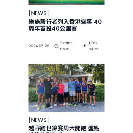
[
NEWS
]
樂施毅行者列入香港盛事 40
周年首設40公里賽
2 mins
1,762
2024.05.28
read
steps
[
NEWS
]
越野跑世錦賽周六開跑 盤點